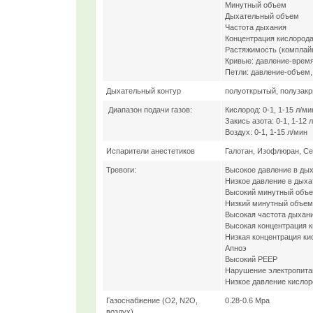
Минутный объем
Дыхательный объем
Частота дыхания
Концентрация кислород
Растяжимость (комплай
Кривые: давление-время
Петли: давление-объем,
Дыхательный контур
полуоткрытый, полузак
Диапазон подачи газов:
Кислород: 0-1, 1-15 л/ми
Закись азота: 0-1, 1-12 
Воздух: 0-1, 1-15 л/мин
Испарители анестетиков
Галотан, Изофлюран, Се
Тревоги:
Высокое давление в ды
Низкое давление в дыха
Высокий минутный объ
Низкий минутный объем
Высокая частота дыхан
Высокая концентрация 
Низкая концентрация ки
Апноэ
Высокий PEEP
Нарушение электропита
Низкое давление кислор
Газоснабжение (O2, N2O,
0.28-0.6 Мpa
воздух)