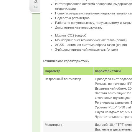
Интегрированная система абсорбции, выдержива
стерилизации.
Новая усовершенствованная надежная газовая с
Подсветка ротаметров
Работа по полуоткрытому, полузакрытому и закр
Дополнительные возможности:
Модуль СO2 (опция)
Мониторинг анестезиологических газов (опция)
AGSS – активная система сброса газов (опция)
3-ий дополнительный испаритель (опция)
Технические характеристики
Параметр
Характеристики
Встроенный вентилятор
Привод: за счет подавае
Режимы вентиляции: IPPV
Дыхательный объем: 20
Частота вентиляции: 2-1
Отношение вдох/выдох: 
Регулировка давления:
Уровень PEEP: 3-30 см
Пауза на вдохе: off, 5
Чувствительность тригге
Мониторинг
Дисплей: 10.4'' TFT дис
Давление в дыхательных 