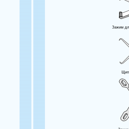
Зажим для
Щип