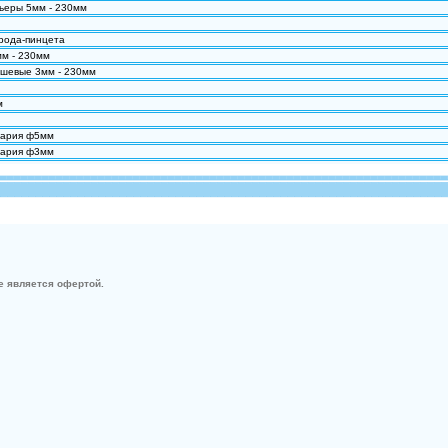
ьеры 5мм - 230мм
рода-пинцета
м - 230мм
шевые 3мм - 230мм
м
тария ф5мм
тария ф3мм
е является офертой.