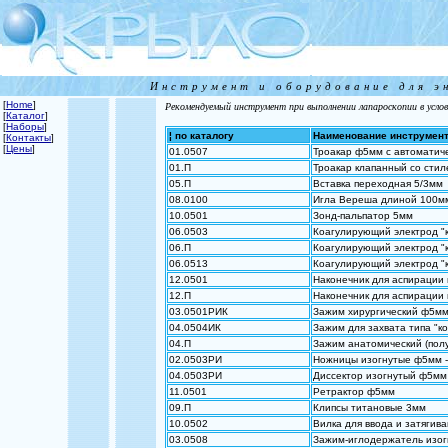
Инструмент и оборудование для э
[
Home
]
Рекомендуемый инструмент при выполнении лапароскопии в услов
[
Каталог
]
[
Наборы
]
¦ по каталогу
Наименование инструмен
[
Контакты
]
[
Цены
]
01.0507
Троакар ф5мм с автоматич
01.П
Троакар клапанный со сти
05.П
Вставка переходная 5/3мм
08.0100
Игла Вереша длиной 100м
10.0501
Зонд-пальпатор 5мм
06.0503
Коагулирующий электрод "к
06.П
Коагулирующий электрод "к
06.0513
Коагулирующий электрод "к
12.0501
Наконечник для аспирации
12.П
Наконечник для аспирации 
03.0501РИК
Зажим хирургический ф5мм
04.0504ИК
Зажим для захвата типа "к
04.П
Зажим анатомический (пол
02.0503РИ
Ножницы изогнутые ф5мм 
04.0503РИ
Диссектор изогнутый ф5мм
11.0501
Ретрактор ф5мм
09.П
Клипсы титановые 3мм
10.0502
Вилка для ввода и затягива
03.0508
Зажим-иглодержатель изог