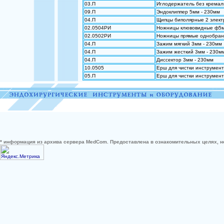
03.П
Иглодержатель без кремал
09.П
Эндоклиппер 5мм - 230мм
04.П
Щипцы биполярные 2 элект
02.0504РИ
Ножницы клювовидные ф5м
02.0502РИ
Ножницы прямые однобран
04.П
Зажим мягкий 3мм - 230мм
04.П
Зажим жесткий 3мм - 230м
04.П
Диссектор 3мм - 230мм
10.0505
Ерш для чистки инструмен
05.П
Ерш для чистки инструмен
* информация из архива сервера MedCom. Предоставлена в ознакомительных целях, н