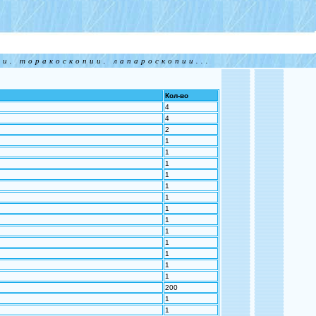
и, торакоскопии, лапароскопии...
Кол-во
4
4
2
1
1
1
1
1
1
1
1
1
1
1
1
1
200
1
1