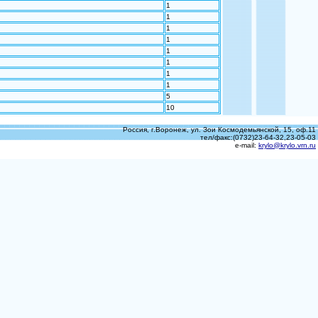
1
1
1
1
1
1
1
1
5
10
Россия, г.Воронеж, ул. Зои Космодемьянской, 15, оф.11
тел/факс:(0732)23-64-32,23-05-03
e-mail:
krylo@krylo.vrn.ru