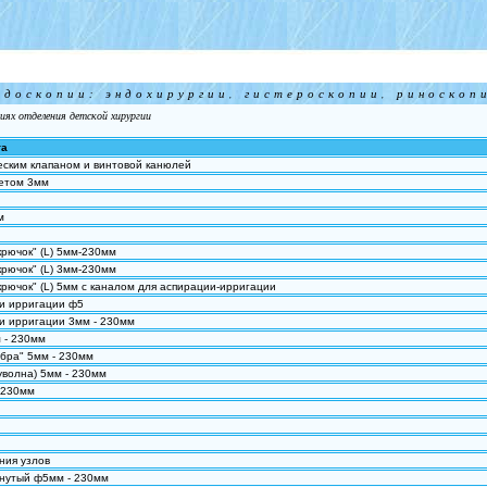
ндоскопии: эндохирургии, гистероскопии, риноскопи
иях отделения детской хирургии
та
еским клапаном и винтовой канюлей
летом 3мм
м
рючок" (L) 5мм-230мм
рючок" (L) 3мм-230мм
рючок" (L) 5мм с каналом для аспирации-ирригации
 и ирригации ф5
и ирригации 3мм - 230мм
 - 230мм
обра" 5мм - 230мм
уволна) 5мм - 230мм
-230мм
ния узлов
нутый ф5мм - 230мм