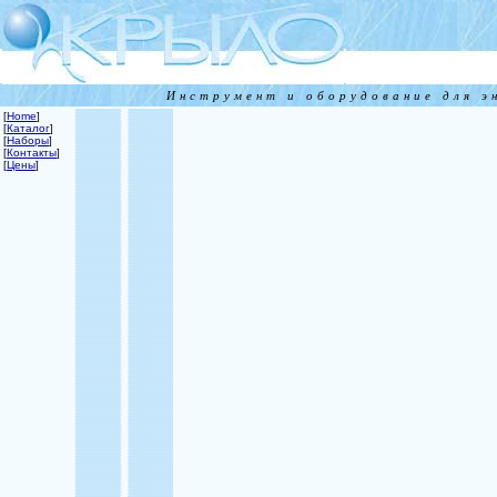
Инструмент и оборудование для э
[
Home
]
[
Каталог
]
[
Наборы
]
[
Контакты
]
[
Цены
]