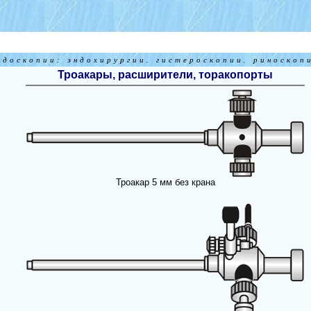
ндоскопии: эндохирургии, гистероскопии, риноскопи
Троакары, расширители, торакопорты
Троакар 5 мм без крана