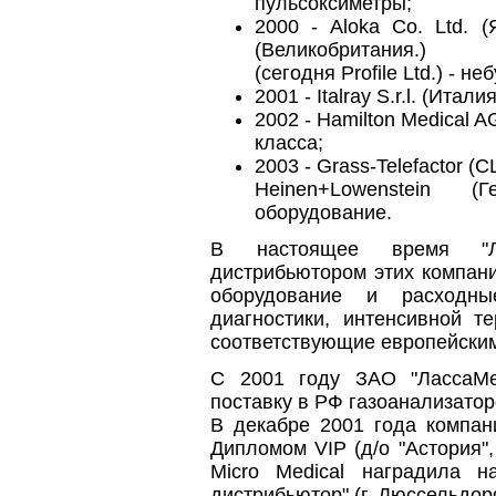
пульсоксиметры;
2000 - Aloka Co. Ltd. (
(Великобритания.)
(сегодня Profile Ltd.) - н
2001 - Italray S.r.l. (Ита
2002 - Hamilton Medical 
класса;
2003 - Grass-Telefactor 
Heinen+Lowenstein (
оборудование.
В настоящее время "Ла
дистрибьютором этих компани
оборудование и расходн
диагностики, интенсивной те
соответствующие европейским
С 2001 году ЗАО "ЛассаМе
поставку в РФ газоанализаторо
В декабре 2001 года компа
Дипломом VIP (д/о "Астория"
Micro Medical наградила 
дистрибьютор" (г. Дюссельдор