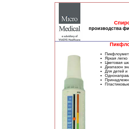
Cпиро
производства фир
Пикфло
Пикфлоумет
Яркая легко
Цветовая шк
Диапазон зн
Для детей и
Однонаправ
Принадлежн
Пластиковые