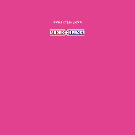
<<
>>
на главную