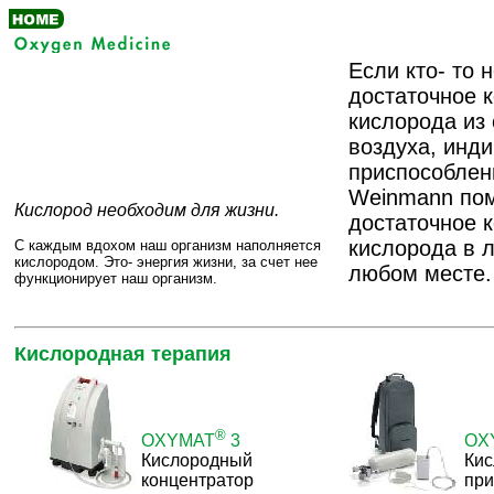
Если кто- то 
достаточное 
кислорода из
воздуха, инд
приспособлен
Weinmann пом
Кислород необходим для жизни.
достаточное 
кислорода в 
С каждым вдохом наш организм наполняется
кислородом. Это- энергия жизни, за счет нее
любом месте.
функционирует наш организм.
Кислородная терапия
®
OXYMAT
3
OX
Кислородный
Ки
концентратор
пр