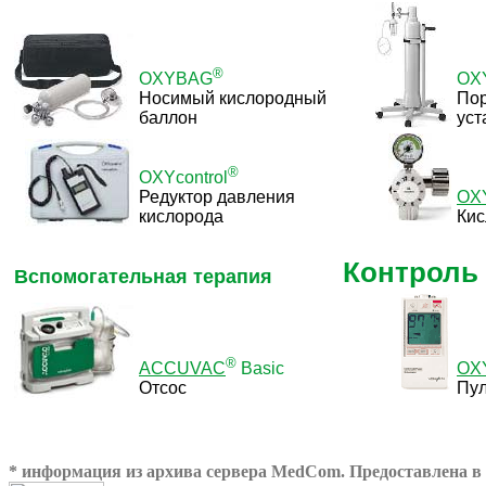
®
OXYBAG
OX
Носимый кислородный
Пор
баллон
уст
®
OXYcontrol
Редуктор давления
OX
кислорода
Кис
Контроль
Вспомогательная терапия
®
ACCUVAC
Basic
OX
Отсос
Пул
* информация из архива сервера MedCom. Предоставлена в 