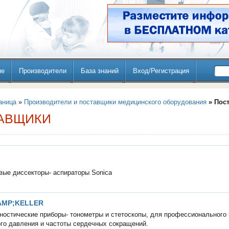
ие
Производители
База знаний
Вход/Регистрация
аница
»
Производители и поставщики медицинского оборудования
» Пос
АВЩИКИ
вые диссекторы- аспираторы Sonica
AMP;KELLER
ностические приборы- тонометры и стетоскопы, для профессионального
го давления и частоты сердечных сокращений.