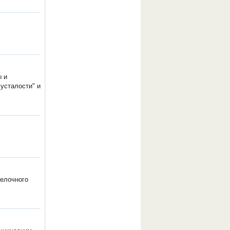
ы и
усталости" и
щелочного