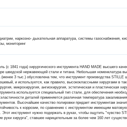
иатрии, наркозно- дыхательная аппаратура, системы газоснабжения, к
ры, мониторинг
ль (с 1841 года) хирургического инструмента HAND MADE высшего каче
ре шведской нержавеющей стали и титана. Небольшая номенклатура в
 (менее 3 тыс.) обусловлена тем, что инструмент производства STILLE 
ешевый, и используется, как правило, высококлассными хирургами в так
ирургия, микрохирургия, ангиохирургия, эстетическая и пластическая хир
трумента используется специальный тип стали, для обеспечения необх
 эластичности деталей применяется различная температура закаливани
рументов. Высочайшее качество полировки придает инструментам значи
ойчивость к коррозии, по сравнению с инструментом имеющим матовую
. Этот инструмент нужно подержать в руках, чтобы ощутить "чувство STI
е руки хирурга", ставшее нарицательным за более чем 160 лет существ