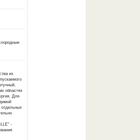
ислородные
ства из
ыпускаемого
штучный,
их областях
ургия. Для
одимой
я отдельных
тельно
LLE" -
ования