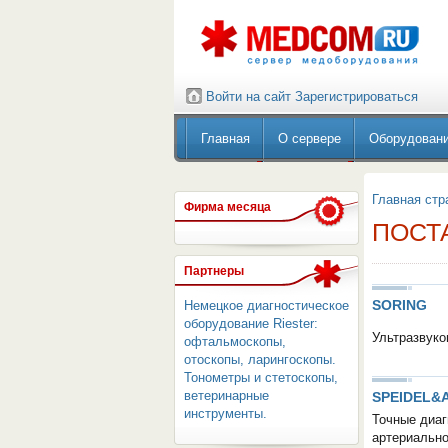
Войти на сайт
Зарегистрироваться
Главная
О сервере
Оборудован
Главная стр
Фирма месяца
ПОСТ
Партнеры
SORING
Немецкое диагностическое
оборудование Riester:
Ультразвуко
офтальмоскопы,
отоскопы, ларингоскопы.
Тонометры и стетоскопы,
ветеринарные
SPEIDEL&
инструменты.
Точные диаг
артериально