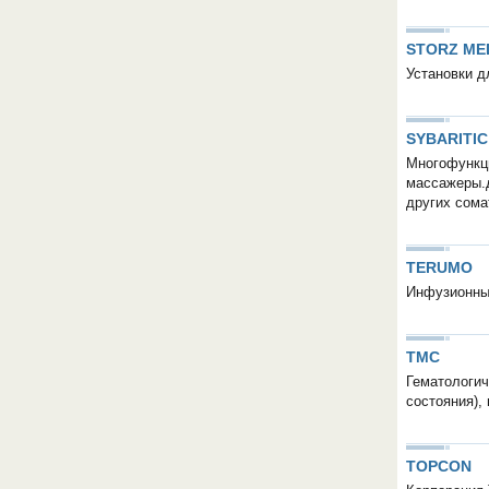
STORZ ME
Установки д
SYBARITIC
Многофункци
массажеры.д
других сома
TERUMO
Инфузионны
TMC
Гематологич
состояния), 
TOPCON