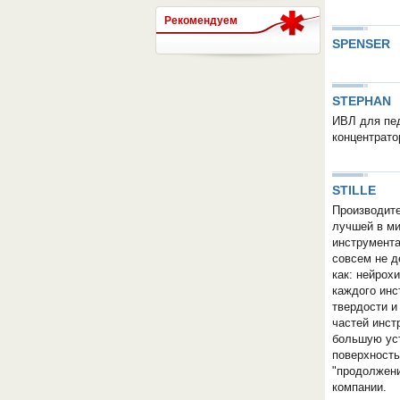
Рекомендуем
SPENSER
СЕРВЕР МЕДИЦИНСКОГО
STEPHAN
ИВЛ для пед
концентрато
STILLE
Производите
лучшей в ми
инструмента
совсем не д
как: нейрох
каждого инс
твердости и
частей инст
большую уст
поверхность
"продолжени
компании.