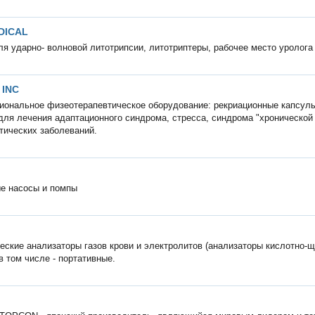
DICAL
ля ударно- волновой литотрипсии, литотриптеры, рабочее место уролога
 INC
ональное физеотерапевтическое оборудование: рекриационные капсул
ля лечения адаптационного синдрома, стресса, синдрома "хронической 
тических заболеваний.
е насосы и помпы
еские анализаторы газов крови и электролитов (анализаторы кислотно-
в том числе - портативные.