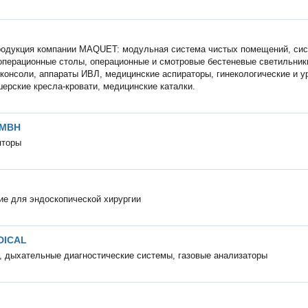
родукция компании MAQUET: модульная система чистых помещений, си
перационные столы, операционные и смотровые бестеневые светильник
консоли, аппараты ИВЛ, медицинские аспираторы, гинекологические и у
шерские кресла-кровати, медицинские каталки.
GMBH
яторы
е для эндоскопической хирургии
DICAL
 дыхательные диагностические системы, газовые анализаторы