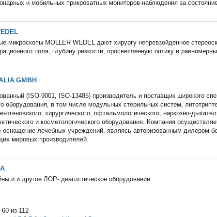
онарных и мобильных прикроватных мониторов наблюдения за состояни
EDEL
ые микроскопы MOLLER WEDEL дают хирургу непревзойденное стереоск
рационного поля, глубину резкости, просветленную оптику и равномерны
ALIA GMBH
ванный (ISO-9001, ISO-13485) производитель и поставщик широкого спе
о оборудования, в том числе модульных стерильных систем, литотрипт
рентгеновского, хирургического, офтальмологического, наркозно-дыхател
втического и косметологического оборудования. Компания осуществляе
 оснащение лечебных учреждений, являясь авторизованным дилером бо
щих мировых производителей.
MA
ны и и другое ЛОР- диагостическое оборудование
 60 из 112