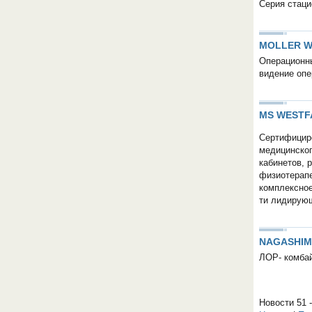
Серия стаци
MOLLER W
Операционн
видение опе
MS WESTF
Cертифициро
медицинског
кабинетов, 
физиотерапе
комплексное
ти лидирую
NAGASHI
ЛОР- комбай
Новости 51 -