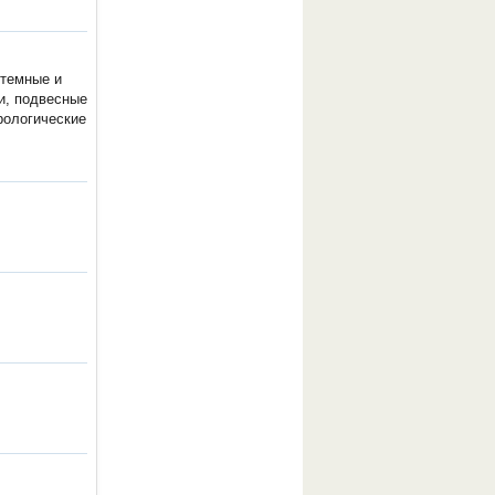
стемные и
и, подвесные
рологические