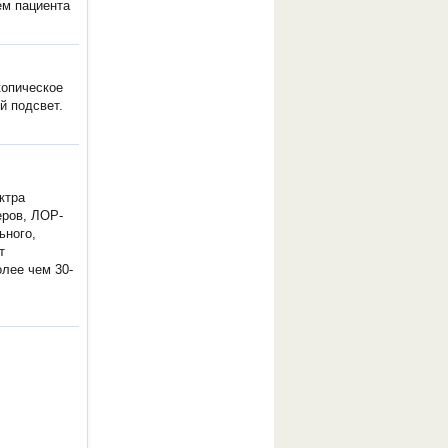
ем пациента
опическое
й подсвет.
ктра
еров, ЛОР-
ьного,
т
лее чем 30-