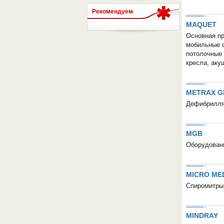
Рекомендуем
MAQUET
СЕРВЕР МЕДИЦИНСКОГО
Основная п
мобильные о
потолочные 
кресла, аку
METRAX 
Дефибрилл
MGB
Оборудовани
MICRO ME
Спиромитры,
MINDRAY