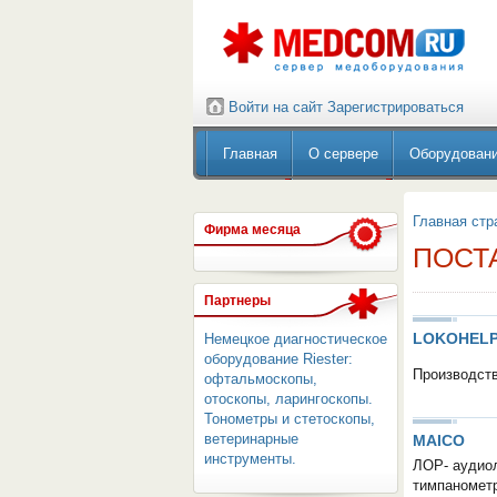
Войти на сайт
Зарегистрироваться
Главная
О сервере
Оборудован
Главная стр
Фирма месяца
ПОСТ
Партнеры
LOKOHELP
Немецкое диагностическое
оборудование Riester:
Производств
офтальмоскопы,
отоскопы, ларингоскопы.
Тонометры и стетоскопы,
ветеринарные
MAICO
инструменты.
ЛОР- аудиол
тимпанометр