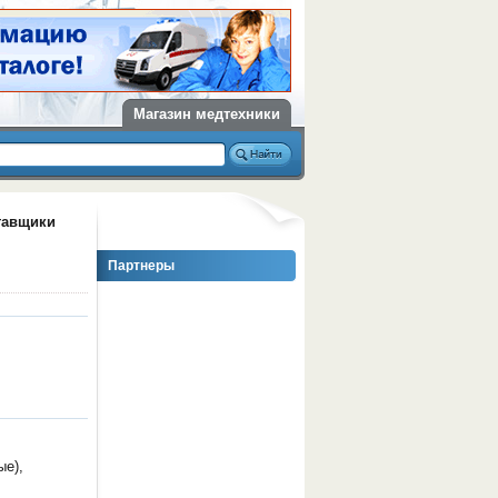
Магазин медтехники
тавщики
Партнеры
ые),