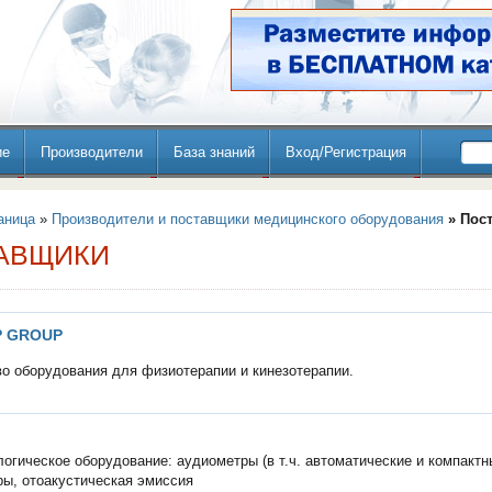
ие
Производители
База знаний
Вход/Регистрация
аница
»
Производители и поставщики медицинского оборудования
» Пос
АВЩИКИ
 GROUP
о оборудования для физиотерапии и кинезотерапии.
огическое оборудование: аудиометры (в т.ч. автоматические и компактн
ы, отоакустическая эмиссия