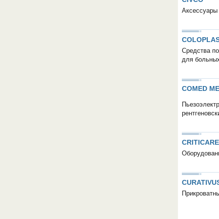
Аксессуары 
COLOPLA
Средства по
для больны
COMED ME
Пьезоэлектр
рентгеновск
CRITICARE
Оборудовани
CURATIVU
Прикроватн