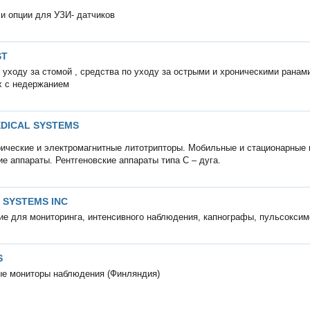
и опции для УЗИ- датчиков
ST
 уходу за стомой , средства по уходу за острыми и хроническими ранами
х с недержанием
DICAL SYSTEMS
ические и электромагнитные литотрипторы. Мобильные и стационарные
ие аппараты. Рентгеновские аппараты типа С – дуга.
 SYSTEMS INC
е для мониторинга, интенсивного наблюдения, капнографы, пульсоксим
S
ые мониторы наблюдения (Финляндия)