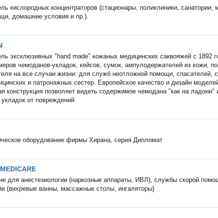
ль кислородных концентраторов (стационары, поликлиники, санатории,
щи, домашние условия и пр.).
N
ль эксклюзивных "hand made" кожаных медицинских саквояжей с 1892 г
меров чемоданов-укладок, кейсов, сумок, ампулодержателей из кожи, по
еля на все случаи жизни: для служб неотложной помощи, спасателей, 
ицинских и патронажных сестер. Европейское качество и дизайн моделе
я конструкция позволяет видеть содержимое чемодана "как на ладони" 
 укладок от повреждений
ическое оборудование фирмы Хирана, серия Дипломат
 MEDICARE
е для анестезиологии (наркозные аппараты, ИВЛ), службы скорой помо
и (вихревые ванны, массажные столы, ингаляторы)