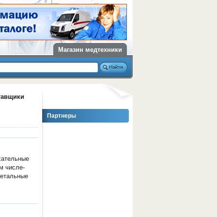
Магазин медтехники
тавщики
Партнеры
ыхательные
м числе-
фетальные