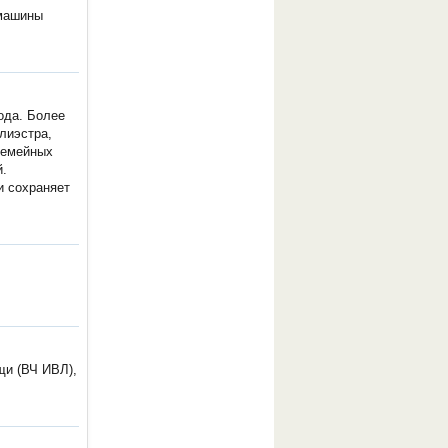
 машины
ода. Более
лиэстра,
семейных
й.
и сохраняет
щи (ВЧ ИВЛ),