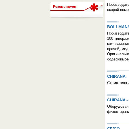
Производите
Рекомендуем
скорой помо
СЕРВЕР МЕДИЦИНСКОГО
BOLLMAN
Производите
100 типораз
кожезаменит
врачей, мед
Оригинальна
содержимое
CHIRANA
Стоматолог
CHIRANA -
Оборудовани
физеотерапи
CIVCO