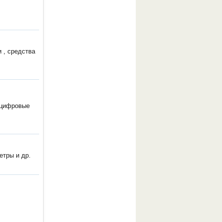
 , средства
 цифровые
етры и др.