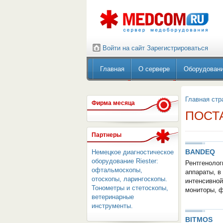
Войти на сайт
Зарегистрироваться
Главная
О сервере
Оборудован
Главная стр
Фирма месяца
ПОСТ
Партнеры
BANDEQ
Немецкое диагностическое
оборудование Riester:
Рентгенолог
офтальмоскопы,
аппараты, в
отоскопы, ларингоскопы.
интенсивной
Тонометры и стетоскопы,
мониторы, ф
ветеринарные
инструменты.
BITMOS