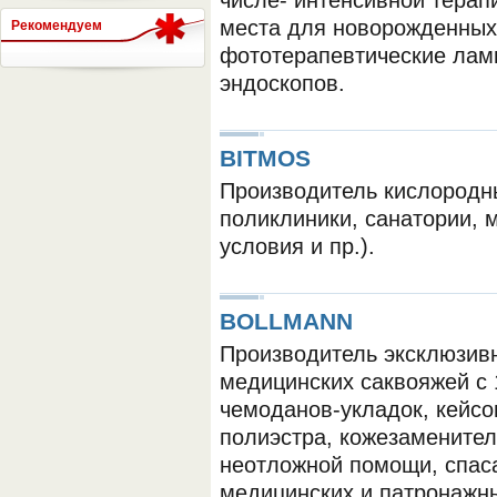
числе- интенсивной терап
места для новорожденных
Рекомендуем
фототерапевтические лам
СЕРВЕР МЕДИЦИНСКОГО
эндоскопов.
BITMOS
Производитель кислородн
поликлиники, санатории,
условия и пр.).
BOLLMANN
Производитель эксклюзив
медицинских саквояжей с 
чемоданов-укладок, кейсо
полиэстра, кожезаменител
неотложной помощи, спас
медицинских и патронажны