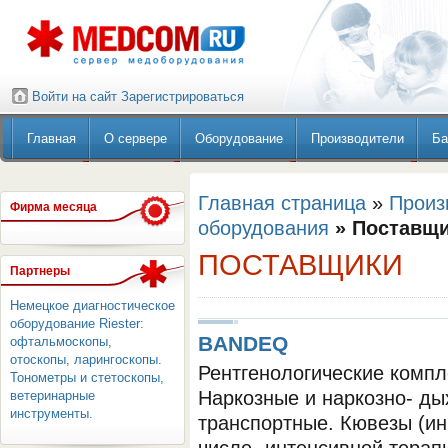
Войти на сайт
Зарегистрироваться
Главная
О сервере
Оборудование
Производители
Ба
Главная страница
»
Произ
Фирма месяца
оборудования
» Поставщ
ПОСТАВЩИКИ
Партнеры
Немецкое диагностическое
оборудование Riester:
BANDEQ
офтальмоскопы,
отоскопы, ларингоскопы.
Рентгенологические компл
Тонометры и стетоскопы,
Наркозные и наркозно- ды
ветеринарные
инструменты.
транспортные. Кювезы (ин