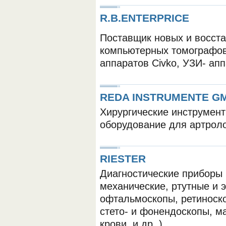
R.B.ENTERPRICE
Поставщик новых и восст
компьютерных томографов 
аппаратов Civko, УЗИ- апп
REDA INSTRUMENTE G
Хирургические инструменты
оборудование для артроло
RIESTER
Диагностические приборы 
механические, ртутные и 
офтальмоскопы, ретиноско
стето- и фонендоскопы, 
крови, и др. )