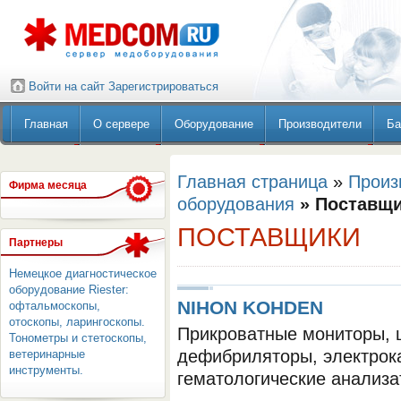
Войти на сайт
Зарегистрироваться
Главная
О сервере
Оборудование
Производители
Ба
Главная страница
»
Произ
Фирма месяца
оборудования
» Поставщ
ПОСТАВЩИКИ
Партнеры
Немецкое диагностическое
оборудование Riester:
NIHON KOHDEN
офтальмоскопы,
отоскопы, ларингоскопы.
Прикроватные мониторы, 
Тонометры и стетоскопы,
дефибриляторы, электрок
ветеринарные
инструменты.
гематологические анализ