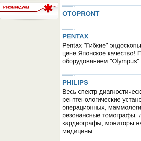
Рекомендуем
OTOPRONT
СЕРВЕР МЕДИЦИНСКОГО
PENTAX
Pentax "Гибкие" эндоскоп
цене.Японское качество! 
оборудованием "Olympus".
PHILIPS
Весь спектр диагностичес
рентгенологические устан
операционных, маммологич
резонансные томографы, л
кардиографы, мониторы н
медицины