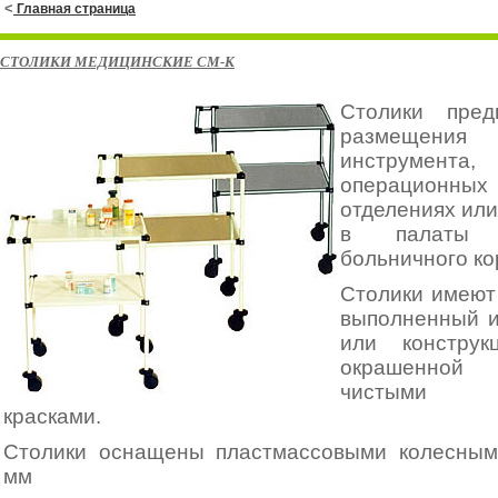
<
Главная страница
СТОЛИКИ МЕДИЦИНСКИЕ СМ-К
Столики пред
размещения 
инструмента,
операционных 
отделениях или
в палаты 
больничного ко
Столики имеют 
выполненный 
или конструк
окрашенной 
чистыми п
красками.
Столики оснащены пластмассовыми колесны
мм