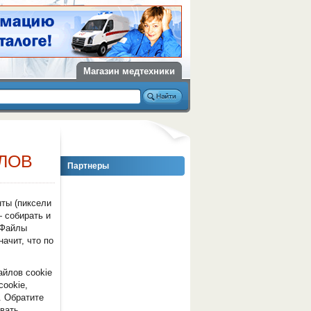
Магазин медтехники
ЛОВ
Партнеры
нты (пиксели
— собирать и
 Файлы
ачит, что по
айлов cookie
cookie,
. Обратите
овать