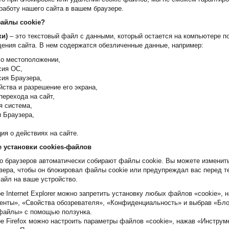
работу нашего сайта в вашем браузере.
файлы cookie?
ки)
– это текстовый файл с данными, который остается на компьютере п
ения сайта. В нем содержатся обезличенные данные, например:
 о местоположении,
сия ОС,
сия Браузера,
йства и разрешение его экрана,
перехода на сайт,
я система,
и Браузера,
ия о действиях на сайте.
 установки cookies-файлов
 браузеров автоматически собирают файлы cookie. Вы можете изменить
зера, чтобы он блокировал файлы cookie или предупреждал вас перед те
айл на ваше устройство.
е Internet Explorer можно запретить установку любых файлов «cookie», 
енты», «Свойства обозревателя», «Конфиденциальность» и выбрав «Бл
-файлы» с помощью ползунка.
е Firefox можно настроить параметры файлов «cookie», нажав «Инструм