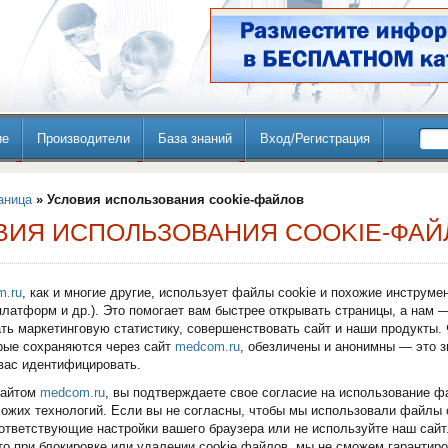
ие
Производители
База знаний
Вход/Регистрация
аница
» Условия использования cookie-файлов
ВИЯ ИСПОЛЬЗОВАНИЯ COOKIE-ФАЙ
m.ru
, как и многие другие, использует файлы cookie и похожие инструме
латформ и др.). Это помогает вам быстрее открывать страницы, а нам 
ть маркетинговую статистику, совершенствовать сайт и наши продукты.
орые сохраняются через сайт
medcom.ru
, обезличены и анонимны — это зн
вас идентифицировать.
сайтом
medcom.ru
, вы подтверждаете свое согласие на использование ф
хожих технологий. Если вы не согласны, чтобы мы использовали файлы 
ответствующие настройки вашего браузера или не используйте наш сайт
то при блокировке или удалении cookie файлов, мы не сможем гарантир