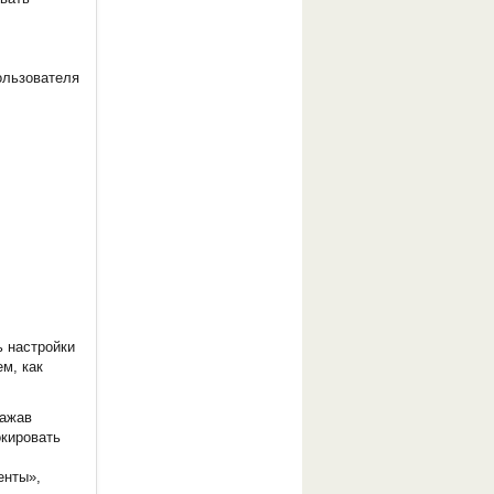
ользователя
 настройки
м, как
нажав
окировать
енты»,