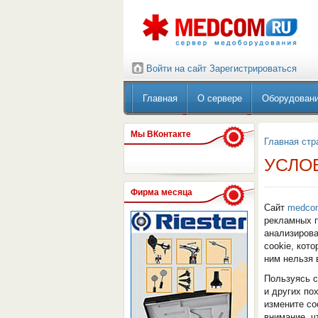
Войти на сайт
Зарегистрироваться
Главная
О сервере
Оборудован
Мы ВКонтакте
Главная стр
УСЛО
Фирма месяца
Сайт
medco
рекламных п
анализирова
сookie, кот
ним нельзя 
Пользуясь 
и других по
измените со
внимание, ч