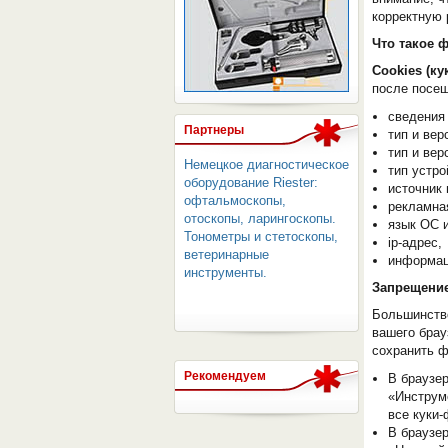
корректную 
Что такое 
СЕРВЕР МЕДИЦИНСКОГО
Cookies (ку
после посещ
сведения
Партнеры
тип и вер
тип и вер
Немецкое диагностическое
тип устро
оборудование Riester:
источник 
офтальмоскопы,
рекламна
отоскопы, ларингоскопы.
язык ОС 
Тонометры и стетоскопы,
ip-адрес,
ветеринарные
информац
инструменты.
Запрещение
Большинство
вашего брау
сохранить ф
Рекомендуем
В браузер
«Инструм
все куки
В браузер