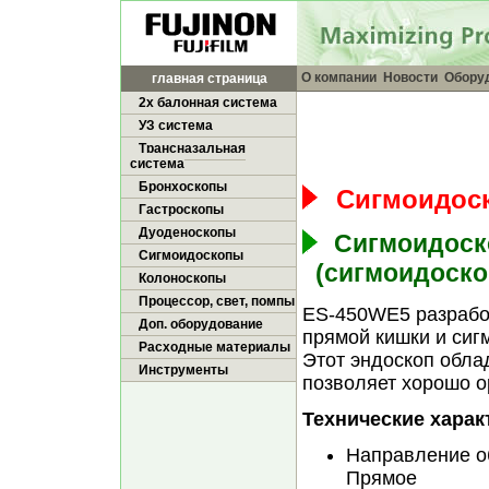
О компании
Новости
Обору
главная страница
2х балонная система
УЗ система
Трансназальная
система
Бронхоскопы
Сигмоидоско
Гастроскопы
Дуоденоскопы
Сигмоидоско
Сигмоидоскопы
(сигмоидоскоп
Колоноскопы
Процессор, свет, помпы
ES-450WE5 разработ
Доп. оборудование
прямой кишки и сиг
Расходные материалы
Этот эндоскоп облад
Инструменты
позволяет хорошо о
Технические харак
Направление о
Прямое