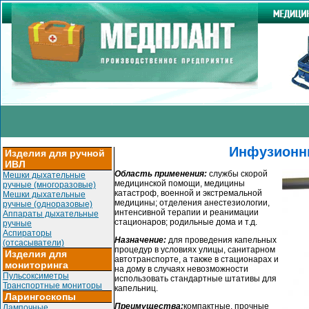
Инфузионн
Изделия для ручной
ИВЛ
Область применения:
службы скорой
Мешки дыхательные
медицинской помощи, медицины
ручные (многоразовые)
катастроф, военной и экстремальной
Мешки дыхательные
медицины; отделения анестезиологии,
ручные (одноразовые)
интенсивной терапии и реанимации
Аппараты дыхательные
стационаров; родильные дома и т.д.
ручные
Аспираторы
Назначение:
для проведения капельных
(отсасыватели)
процедур в условиях улицы, санитарном
Изделия для
автотранспорте, а также в стационарах и
мониторинга
на дому в случаях невозможности
Пульсоксиметры
использовать стандартные штативы для
Транспортные мониторы
капельниц.
Ларингоскопы
Преимущества:
компактные, прочные
Лампочные