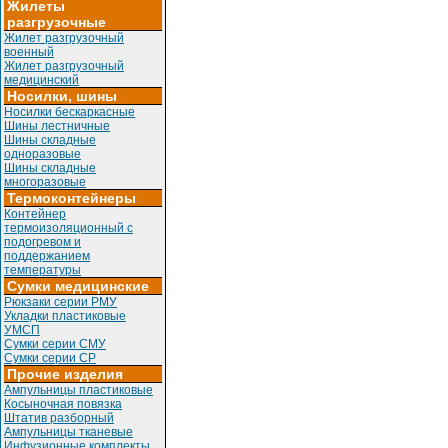
Жилеты
разгрузочные
Жилет разгрузочный
военный
Жилет разгрузочный
медицинский
Носилки, шины
Носилки бескаркасные
Шины лестничные
Шины складные
одноразовые
Шины складные
многоразовые
Термоконтейнеры
Контейнер
термоизоляционный с
подогревом и
поддержанием
температуры
Сумки медицинские
Рюкзаки серии РМУ
Укладки пластиковые
УМСП
Сумки серии СМУ
Сумки серии СР
Прочие изделия
Ампульницы пластиковые
Косыночная повязка
Штатив разборный
Ампульницы тканевые
Инфузионные комплекты