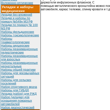
держатели инфузионных флаконов. С
Волоконно-оптические
помощью металлического кронштейна можно пов
Укладки и наборы
автомобиля, каркас тележки, спинку кровати и т.д
медицинские
Укладки без вложений
Укладки и наборы по
приказу №549н МЗ РФ
Укладки по приказу № 100
МЗ РФ
Наборы фельдшерские
Наборы токсикологические
Наборы
травматологические
Наборы акушерские
Наборы реанимационные
педиатрические
Наборы реанимационные
для взрослых
Наборы реанимационные
неонатальные
Наборы общей практики
Наборы для чрезвычайных
ситуаций
Наборы для сельских
поселений
Набор спортивного врача
Наборы для ГИБДД
Укладка (набор) для РЖД
Набор (укладка) для
оснащения пожарных
автомобилей
Набор диагностический