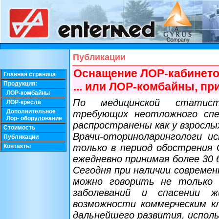
Публикации
Оснащение ЛОР-кабинето
Главная страница
Продукция:
... или ЛОР-комбайны, п
ЛОР-комбайны
По медицинской статисти
ЛОР-кресла
Дополнительное
требующих неотложного спец
Лор- оборудование
распространены как у взрослы
Стоимость
Врачи-оториноларингологи и
Публикации
только в период обострения О
Контакты
ежедневно принимая более 30 
Сегодня при наличии современ
можно говорить не только 
заболеваний и спасении 
возможности коммерческим к
дальнейшего развития, испол