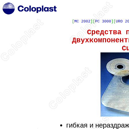
[
MC 2002
][
PC 3000
][
URO 2
Средства 
Двухкомпонент
C
гибкая и нераздра