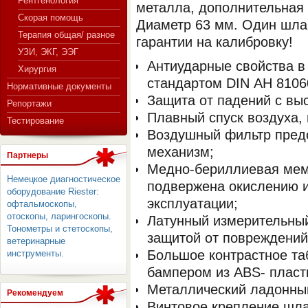
Рентгенология
металла, дополнительная 
Скорая помощь
Диаметр 63 мм. Один шлан
Терапия общая/ разное
гарантии на калибровку!
СЕРВЕР МЕДИЦИНСКОГО
УЗИ, ЭКГ, ЭЭГ
Антиударные свойства в 
Хирургия
стандартом DIN АН 8106
Нормативные документы
Защита от падений с выс
Репортажи
Плавный спуск воздуха,
Тестирование
Воздушный фильтр пред
механизм;
Партнеры
Медно-бериллиевая мем
Немецкое диагностическое
подвержена окислению 
оборудование Riester:
эксплуатации;
офтальмоскопы,
отоскопы, ларингоскопы.
Латунный измерительны
Тонометры и стетоскопы,
защитой от повреждений
ветеринарные
Большое контрастное та
инструменты.
бампером из ABS- пласт
Металлический ладонный
Рекомендуем
Винтовое крепление шла