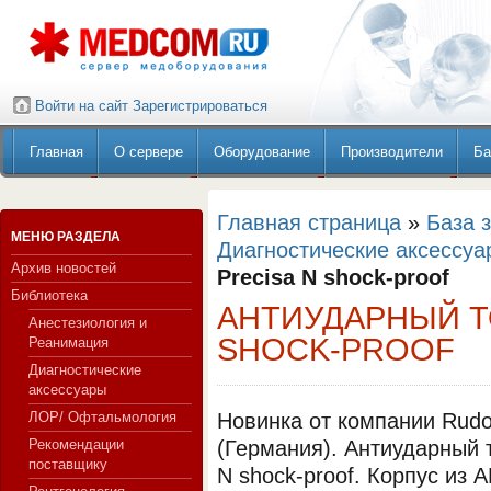
Войти на сайт
Зарегистрироваться
Главная
О сервере
Оборудование
Производители
Ба
Главная страница
»
База 
МЕНЮ РАЗДЕЛА
Диагностические аксессуа
Архив новостей
Рrecisa N shock-proof
Библиотека
АНТИУДАРНЫЙ Т
Анестезиология и
SHOCK-PROOF
Реанимация
Диагностические
аксессуары
ЛОР/ Офтальмология
Новинка от компании Rudol
Рекомендации
(Германия). Антиударный 
поставщику
N shock-proof. Корпус из 