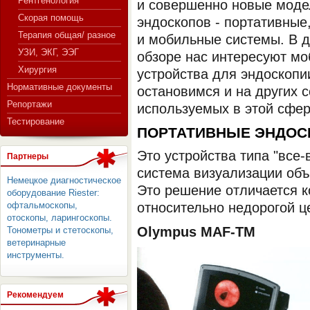
Рентгенология
и совершенно новые моде
Скорая помощь
эндоскопов - портативные
Терапия общая/ разное
и мобильные системы. В 
СЕРВЕР МЕДИЦИНСКОГО
УЗИ, ЭКГ, ЭЭГ
обзоре нас интересуют м
Хирургия
устройства для эндоскопи
Нормативные документы
остановимся и на других 
Репортажи
используемых в этой сфер
Тестирование
ПОРТАТИВНЫЕ ЭНДО
Это устройства типа "все
Партнеры
система визуализации объ
Немецкое диагностическое
Это решение отличается 
оборудование Riester:
офтальмоскопы,
относительно недорогой ц
отоскопы, ларингоскопы.
Olympus MAF-TM
Тонометры и стетоскопы,
ветеринарные
инструменты.
Рекомендуем