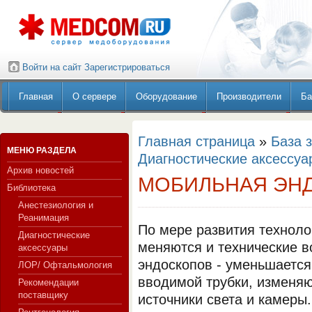
Войти на сайт
Зарегистрироваться
Главная
О сервере
Оборудование
Производители
Ба
Главная страница
»
База 
МЕНЮ РАЗДЕЛА
Диагностические аксессуа
Архив новостей
МОБИЛЬНАЯ ЭН
Библиотека
Анестезиология и
Реанимация
По мере развития техноло
Диагностические
меняются и технические 
аксессуары
эндоскопов - уменьшается
ЛОР/ Офтальмология
вводимой трубки, изменя
Рекомендации
поставщику
источники света и камеры