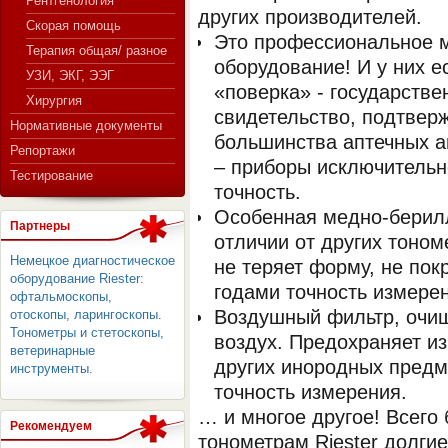
Рентгенология
других производителей.
Скорая помощь
Это профессиональное 
Терапия общая/ разное
оборудование! И у них е
СЕРВЕР МЕДИЦИНСКОГО
УЗИ, ЭКГ, ЭЭГ
«поверка» - государстве
Хирургия
свидетельство, подтвер
Нормативные документы
большинства аптечных а
Репортажи
– приборы исключительн
Тестирование
точность.
Особенная медно-берил
Партнеры
отличии от других тоно
Немецкое диагностическое
не теряет форму, не по
оборудование Riester:
годами точность измере
офтальмоскопы,
Воздушный фильтр, очи
отоскопы, ларингоскопы.
Тонометры и стетоскопы,
воздух. Предохраняет и
ветеринарные
других инородных предм
инструменты.
точность измерения.
… и многое другое! Всего
Рекомендуем
тонометрам Riester долги