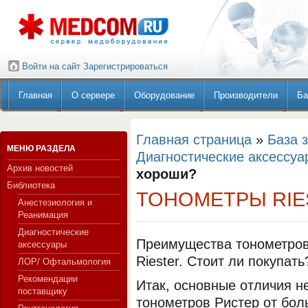
Войти на сайт
Зарегистрироваться
Главная
О сервере
Оборудование
Производители
Ба
Главная страница
»
База 
МЕНЮ РАЗДЕЛА
Диагностические аксессуа
Архив новостей
хороши?
Библиотека
ТОНОМЕТРЫ RIE
Анестезиология и
Реанимация
Диагностические
Преимущества тонометров
аксессуары
Riester. Стоит ли покупать
ЛОР/ Офтальмология
Рекомендации
Итак, основные отличия н
поставщику
тонометров Ристер от бо