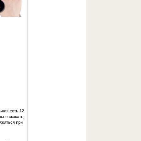
ьная сеть 12
льно скакать,
яжаться при