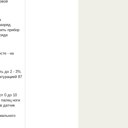
ровой
а
разряд
вить прибор
зряде
сте - на
ь до 2 - 3%.
атурацией 87
от 0 до 10
 палец ноги
ев датчик
циального