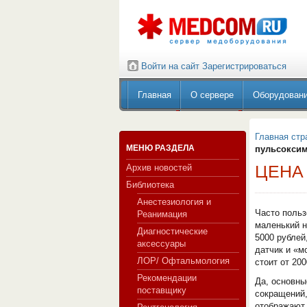
Войти на сайт
Зарегистрироваться
Главная
О сервере
Оборудован
Главная стр
МЕНЮ РАЗДЕЛА
пульсоксим
ЦЕНА
Архив новостей
Библиотека
Анестезиология и
Часто польз
Реанимация
маленький н
Диагностические
5000 рублей
аксессуары
датчик и «м
ЛОР/ Офтальмология
стоит от 20
Рекомендации
Да, основны
поставщику
сокращений,
отображают 