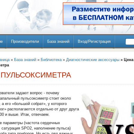
ие
Производители
База знаний
Вход/Регистрация
аница
»
База знаний
»
Библиотека
»
Диагностические аксессуары
» Цена
етра
 ПУЛЬСОКСИМЕТРА
ователи задают вопрос - почему
апальчный пульсоксиметр стоит около
, а его «большой собрат», у которого
озг» располагаются отдельно от друг друга
000 и выше. Итак, отвечаем.
е параметры (частота сердечных
 сатурация SPO2, наполнение пульса)
оба типа приборов. Но есть ряд важных