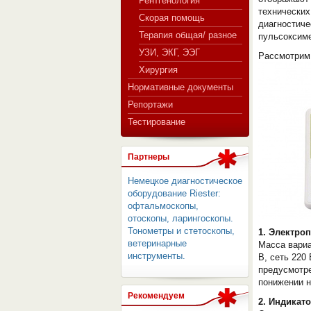
Рентгенология
технически
Скорая помощь
диагностиче
Терапия общая/ разное
пульсоксиме
СЕРВЕР МЕДИЦИНСКОГО
УЗИ, ЭКГ, ЭЭГ
Рассмотрим
Хирургия
Нормативные документы
Репортажи
Тестирование
Партнеры
Немецкое диагностическое
оборудование Riester:
офтальмоскопы,
отоскопы, ларингоскопы.
Тонометры и стетоскопы,
1. Электроп
ветеринарные
Масса вариа
инструменты.
В, сеть 220
предусмотре
понижении н
Рекомендуем
2. Индикат