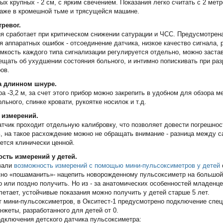
ых крупных - 2 см, с ярким свечением. Показания легко считать с 2 мет
аже в кромешной тьме и трясущейся машине.
тревог.
я сработает при критическом снижении сатурации и ЧСС. Предусмотрен
я аппаратных ошибок - отсоединение датчика, низкое качество сигнала, 
омкость каждого типа сигнализации регулируется отдельно, можно заста
ещать об ухудшении состояния больного, и интимно попискивать при ра
ов.
на длинном шнуре.
а -3,2 м, за счет этого прибор можно закрепить в удобном для обзора ме
льного, спинке кровати, рукоятке носилок и т.д.
ь измерений.
тчик проходит отдельную калибровку, что позволяет довести погрешност
, на такое расхождение можно не обращать внимание - разница между с
яется клинически ценной.
ость измерений у детей.
вали
возможность измерений с помощью мини-пульсоксиметров у детей
жно «пошаманить»- нацепить новорожденному пульсоксиметр на большой
но или поздно получить. Но из - за анатомических особенностей младенц
летает, устойчивые показания можно получить у детей старше 5 лет.
т мини-пульсоксиметров, в Окситест-1 предусмотрено подключение спе
анжеты, разработанного для детей от 0.
дключения детского датчика пульсоксиметра: