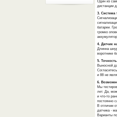
Один из сам
дистанции д
3. Система 
Сигнализаци
сигнализаци
батареи. Гр
громко опов
аккумулятор
4. Датчик 
Длинна шнур
воротнике бо
5. Точност
Выносной да
Согласитесь
и 88 не явл
6. Возможн
Мы тестиро
лет. Да, мо
и что-то ра
постоянно с
В отличии о
датчика - м
Варианты по