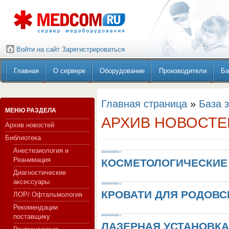
Войти на сайт
Зарегистрироваться
Главная
О сервере
Оборудование
Производители
Ба
Главная страница
»
База 
МЕНЮ РАЗДЕЛА
АРХИВ НОВОСТЕ
Архив новостей
Библиотека
Анестезиология и
Реанимация
КОСМЕТОЛОГИЧЕСКИЕ
Диагностические
аксессуары
КРОВАТИ ДЛЯ РОДОВ
ЛОР/ Офтальмология
Рекомендации
поставщику
ЛАЗЕРНАЯ УСТАНОВК