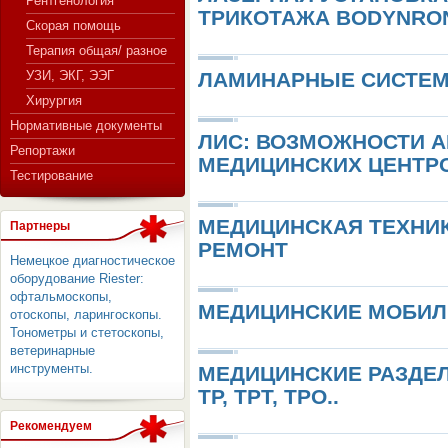
Рентгенология
ТРИКОТАЖА BODYNRON
Скорая помощь
Терапия общая/ разное
СЕРВЕР МЕДИЦИНСКОГО
УЗИ, ЭКГ, ЭЭГ
ЛАМИНАРНЫЕ СИСТЕ
Хирургия
Нормативные документы
ЛИС: ВОЗМОЖНОСТИ А
Репортажи
МЕДИЦИНСКИХ ЦЕНТР
Тестирование
МЕДИЦИНСКАЯ ТЕХНИК
Партнеры
РЕМОНТ
Немецкое диагностическое
оборудование Riester:
офтальмоскопы,
МЕДИЦИНСКИЕ МОБИ
отоскопы, ларингоскопы.
Тонометры и стетоскопы,
ветеринарные
инструменты.
МЕДИЦИНСКИЕ РАЗДЕ
ТР, ТРТ, ТРО..
Рекомендуем