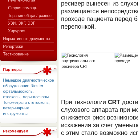
Рентгенология
ресивер вынесен из слухо
Скорая помощь
размещается непосредств
Терапия общая/ разное
проходе пациента перед 
СЕРВЕР МЕДИЦИНСКОГО
УЗИ, ЭКГ, ЭЭГ
перепонкой.
Хирургия
Нормативные документы
Репортажи
Тестирование
Партнеры
Немецкое диагностическое
оборудование Riester:
офтальмоскопы,
отоскопы, ларингоскопы.
При технологии
CRT
дости
Тонометры и стетоскопы,
ветеринарные
слухового аппарата при м
инструменты.
снижается риск возникнов
искажения за счет уменьш
Рекомендуем
с этим стало возможно и