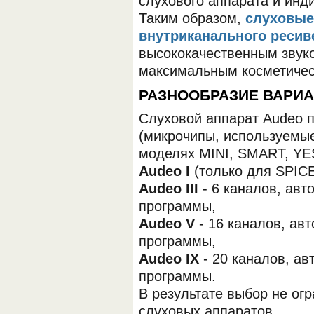
слухового аппарата и инд
Таким образом,
слуховые
внутриканального ресив
высококачественным звук
максимальным косметиче
РАЗНООБРАЗИЕ ВАРИА
Слуховой аппарат Audeo 
ОБОРУДОВАНИЯ МЕДКОМ
(микрочипы, используемы
моделях MINI, SMART, YE
Audeo I
(только для SPICE
Audeo III
- 6 каналов, авт
программы,
Audeo V
- 16 каналов, ав
программы,
Audeo IX
- 20 каналов, ав
программы.
В результате выбор не ог
слуховых аппаратов.