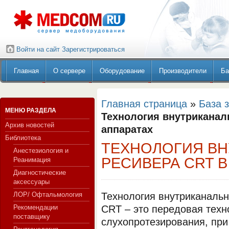
Войти на сайт
Зарегистрироваться
Главная
О сервере
Оборудование
Производители
Ба
Главная страница
»
База 
МЕНЮ РАЗДЕЛА
Технология внутриканал
Архив новостей
аппаратах
Библиотека
ТЕХНОЛОГИЯ В
Анестезиология и
РЕСИВЕРА CRT 
Реанимация
Диагностические
аксессуары
ЛОР/ Офтальмология
Технология внутриканальн
Рекомендации
CRT – это передовая техн
поставщику
слухопротезирования, при