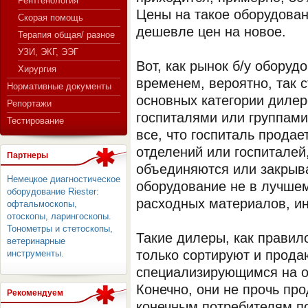
Рентгенология
Цены на такое оборудовани
Скорая помощь
дешевле цен на новое.
Терапия общая/ разное
СЕРВЕР МЕДИЦИНСКОГО
УЗИ, ЭКГ, ЭЭГ
Вот, как рынок б/у оборуд
Хирургия
временем, вероятно, так с
Нормативные документы
основных категории дилер
Репортажи
госпиталями или группами
Тестирование
все, что госпиталь продае
отделений или госпиталей
Партнеры
объединяются или закрыв
Немецкое диагностическое
оборудование не в лучшем
оборудование Riester:
расходных материалов, ин
офтальмоскопы,
отоскопы, ларингоскопы.
Тонометры и стетоскопы,
Такие дилеры, как правило
ветеринарные
только сортируют и прода
инструменты.
специализирующимся на о
Конечно, они не прочь пр
Рекомендуем
конечным потребителям по