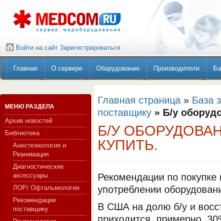
Войти на сайт
Зарегистрироваться
Главная
О сервере
Оборудование
Производители
Ба
Главная страница
»
База 
МЕНЮ РАЗДЕЛА
поставщику
» Б/у оборуд
Архив новостей
Б/У ОБОРУДОВАН
Библиотека
КУПИТЬ.
Анестезиология и
Реанимация
Диагностические
аксессуары
Рекомендации по покупке 
ЛОР/ Офтальмология
употреблении оборудован
Рекомендации
В США на долю б/у и восс
поставщику
приходится, примерно, 30