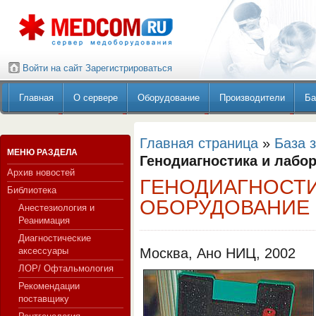
Войти на сайт
Зарегистрироваться
Главная
О сервере
Оборудование
Производители
Ба
Главная страница
»
База 
МЕНЮ РАЗДЕЛА
Генодиагностика и лабо
Архив новостей
ГЕНОДИАГНОСТИ
Библиотека
ОБОРУДОВАНИЕ
Анестезиология и
Реанимация
Диагностические
аксессуары
Москва, Ано НИЦ, 2002
ЛОР/ Офтальмология
Рекомендации
поставщику