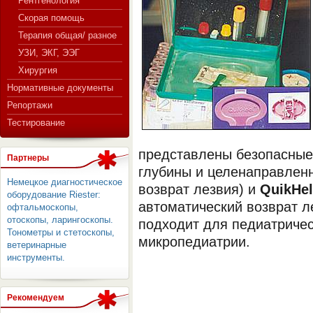
Рентгенология
Скорая помощь
Терапия общая/ разное
СЕРВЕР МЕДИЦИНСКОГО
УЗИ, ЭКГ, ЭЭГ
Хирургия
Нормативные документы
Репортажи
Тестирование
представлены безопасны
Партнеры
глубины и целенаправленн
Немецкое диагностическое
возврат лезвия) и
QuikHel
оборудование Riester:
автоматический возврат л
офтальмоскопы,
отоскопы, ларингоскопы.
подходит для педиатричес
Тонометры и стетоскопы,
микропедиатрии.
ветеринарные
инструменты.
Рекомендуем