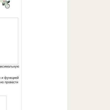
максимальную
м и функцией
чно провести