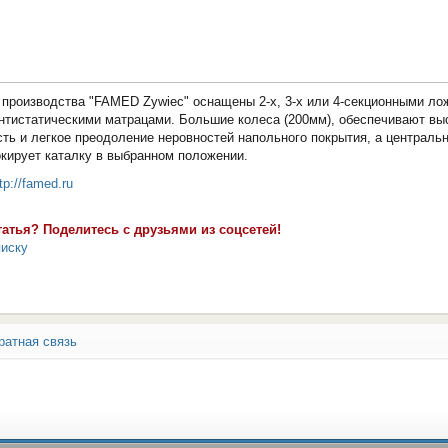
 производства "FAMED Zywiec" оснащены 2-х, 3-х или 4-секционными ло
тистатическими матрацами. Большие колеса (200мм), обеспечивают вы
ть и легкое преодоление неровностей напольного покрытия, а централь
кирует каталку в выбранном положении.
tp://famed.ru
татья? Поделитесь с друзьями из соцсетей!
писку
ратная связь