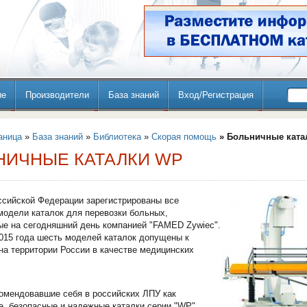
ие
Производители
База знаний
Вход/Регистрация
аница
»
База знаний
»
Библиотека
»
Скорая помощь
» Больничные ката
НИЧНЫЕ КАТАЛКИ WP
ссийской Федерации зарегистрированы все
одели каталок для перевозки больных,
е на сегодняшний день компанией "FAMED Zywiec".
015 года шесть моделей каталок допущены к
а территории России в качестве медицинских
омендовавшие себя в российских ЛПУ как
, безопасные и надежные каталки серии "WP",