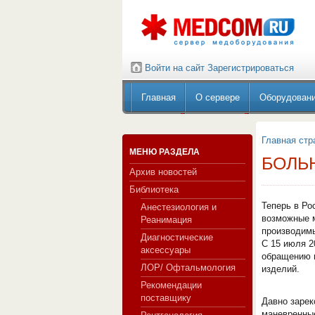
Войти на сайт
Зарегистрироваться
Главная
О сервере
Оборудован
Главная стр
МЕНЮ РАЗДЕЛА
БОЛЬ
Архив новостей
Библиотека
Теперь в Ро
Анестезиология и
возможные м
Реанимация
производимы
Диагностические
С 15 июля 2
аксессуары
обращению н
ЛОР/ Офтальмология
изделий.
Рекомендации
поставщику
Давно зарек
маневренные