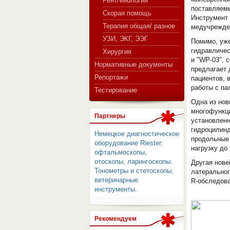
Рентгенология
поставляемы
Скорая помощь
Инструмент 
Терапия общая/ разное
медучрежде
СЕРВЕР МЕДИЦИНСКОГО
УЗИ, ЭКГ, ЭЭГ
Помимо, уж
гидравличес
Хирургия
и "WP-03", 
Нормативные документы
предлагает 
Репортажи
пациентов, 
работы с па
Тестирование
Одна из нов
многофункц
Партнеры
установленн
гидроцилинд
Немецкое диагностическое
продольные
оборудование Riester:
нагрузку до 
офтальмоскопы,
отоскопы, ларингоскопы.
Другая нове
Тонометры и стетоскопы,
латеральног
ветеринарные
R-обследова
инструменты.
Рекомендуем