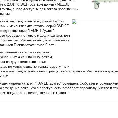
е с 2001 по 2011 годы компанией «МЕДЭК
Групп», снова доступны для заказа российскими
ниями.
е знакомых медицинскому рынку России
ких и механических каталок серий "WP-02"
сегодня компания "FAMED Zywiec"
две совершенно новые модели каталок для
в том числе, обеспечивающие возможность
латными R-аппаратами типа C-arm.
ых моделей каталок оснащена
иональным 4-секционным ложем,
ым на двух телескопических
рах, регулирующих не только высоту, но и
 наклоны Тренделенбург/антиТренделенбург, а также обеспечивающих 
250кг.
йшая модель каталки "FAMED Zywiec" оснащена С-образным основание
о смещения ложа, что в совокупности позволяет персоналу быстро и то
ние пациента непосредственно на каталке.