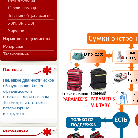
Рентгенология
Скорая помощь
Терапия общая/ разное
СЕРВЕР МЕДИЦИНСКОГО
УЗИ, ЭКГ, ЭЭГ
Хирургия
Нормативные документы
Репортажи
Тестирование
Партнеры
Немецкое диагностическое
оборудование Riester:
офтальмоскопы,
отоскопы, ларингоскопы.
Тонометры и стетоскопы,
ветеринарные
инструменты.
Рекомендуем