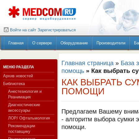
Войти на сайт
Зарегистрироваться
Главная
О сервере
Оборудование
Производители
Ба
Главная страница
»
База 
МЕНЮ РАЗДЕЛА
помощь
» Как выбрать с
Архив новостей
КАК ВЫБРАТЬ С
Библиотека
ПОМОЩИ
Анестезиология и
Реанимация
Диагностические
аксессуары
Предлагаем Вашему вним
ЛОР/ Офтальмология
- алгоритм выбора сумки 
Рекомендации
помощи.
поставщику