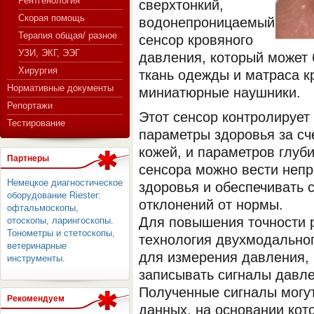
Рентгенология
сверхтонкий,
Скорая помощь
водонепроницаемый
Терапия общая/ разное
сенсор кровяного
СЕРВЕР МЕДИЦИНСКОГО
УЗИ, ЭКГ, ЭЭГ
давления, который может 
Хирургия
ткань одежды и матраса к
Нормативные документы
миниатюрные наушники.
Репортажи
Этот сенсор контролирует
Тестирование
параметры здоровья за сч
кожей, и параметров глуб
Партнеры
сенсора можно вести неп
Немецкое диагностическое
здоровья и обеспечивать 
оборудование Riester:
отклонений от нормы.
офтальмоскопы,
Для повышения точности р
отоскопы, ларингоскопы.
Тонометры и стетоскопы,
технология двухмодальног
ветеринарные
для измерения давления,
инструменты.
записывать сигналы давл
Полученные сигналы могу
Рекомендуем
данных, на основании кот