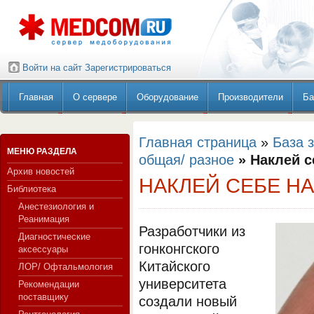
Войти на сайт
Зарегистрироваться
Главная
О сервере
Оборудование
Производители
Ба
Главная страница
»
База 
МЕНЮ РАЗДЕЛА
общая/ разное
» Наклей с
Архив новостей
НАКЛЕЙ СЕБЕ Н
Библиотека
Анестезиология и
Реанимация
Разработчики из
Диагностические
гонконгского
аксессуары
Китайского
ЛОР/ Офтальмология
университета
Рекомендации
поставщику
создали новый