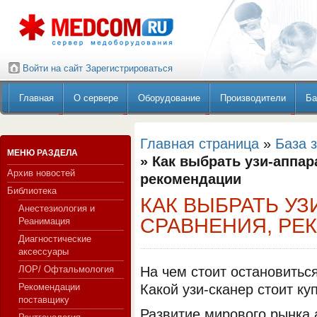
Войти на сайт
Зарегистрироваться
Главная
О сервере
Оборудование
Производители
Ба
Главная страница
»
База 
МЕНЮ РАЗДЕЛА
» Как выбрать узи-аппар
Архив новостей
рекомендации
Библиотека
КАК ВЫБРАТЬ УЗ
Анестезиология и
СРАВНЕНИЯ, РЕ
Реанимация
Диагностические
аксессуары
ЛОР/ Офтальмология
На чем стоит остановитьс
Рекомендации
Какой узи-сканер стоит ку
поставщику
Развитие мирового рынка 