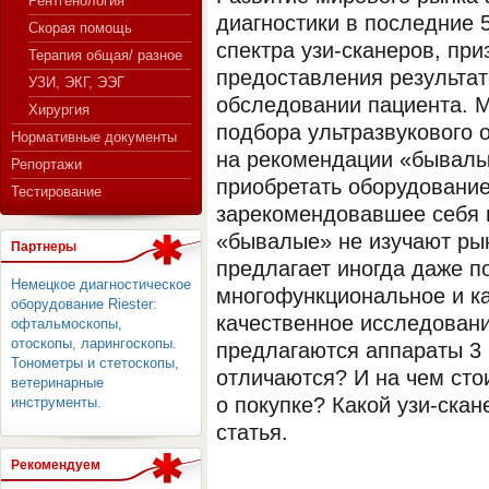
Рентгенология
диагностики в последние 
Скорая помощь
спектра узи-сканеров, пр
Терапия общая/ разное
предоставления результат
СЕРВЕР МЕДИЦИНСКОГО
УЗИ, ЭКГ, ЭЭГ
обследовании пациента. М
Хирургия
подбора ультразвукового 
Нормативные документы
на рекомендации «бывалы
Репортажи
приобретать оборудование
Тестирование
зарекомендовавшее себя н
«бывалые» не изучают рын
Партнеры
предлагает иногда даже п
Немецкое диагностическое
многофункциональное и к
оборудование Riester:
качественное исследовани
офтальмоскопы,
отоскопы, ларингоскопы.
предлагаются аппараты 3 
Тонометры и стетоскопы,
отличаются? И на чем сто
ветеринарные
о покупке? Какой узи-скан
инструменты.
статья.
Рекомендуем