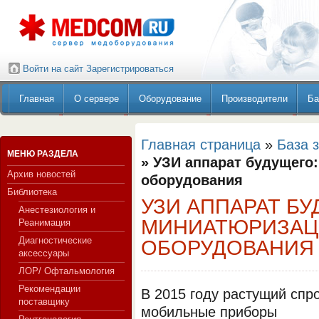
Войти на сайт
Зарегистрироваться
Главная
О сервере
Оборудование
Производители
Ба
Главная страница
»
База 
МЕНЮ РАЗДЕЛА
» УЗИ аппарат будущего
Архив новостей
оборудования
Библиотека
УЗИ АППАРАТ БУ
Анестезиология и
МИНИАТЮРИЗАЦ
Реанимация
Диагностические
ОБОРУДОВАНИЯ
аксессуары
ЛОР/ Офтальмология
Рекомендации
В 2015 году растущий спр
поставщику
мобильные приборы