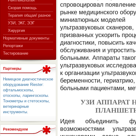
Рентгенология
спровоцировал появление
Скорая помощь
рынке медицинского обор
Терапия общая/ разное
миниатюрных моделей
СЕРВЕР МЕДИЦИНСКОГО
УЗИ, ЭКГ, ЭЭГ
ультразвуковых сканеров,
Хирургия
призванных ускорить проц
Нормативные документы
диагностики, повысить кач
Репортажи
обслуживания и упростить
Тестирование
больными. Аппараты таког
ультразвуковых исследов
Партнеры
к организации ультразвук
Немецкое диагностическое
беременности, гериатрию,
оборудование Riester:
больными пациентами, ме
офтальмоскопы,
отоскопы, ларингоскопы.
УЗИ АППАРАТ 
Тонометры и стетоскопы,
ветеринарные
ПЛАНШЕТ
инструменты.
Идея объединить ф
возможностями ультраз
Рекомендуем