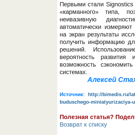
Первыми стали Signostic
«карманного» типа, по
неивазивную диагнос
автоматически измеряют
на экран результаты иссл
получить информацию дл
решений. Использовани
вероятность развития
возможность сэкономит
системах.
Алексей Стах
Источник:
http://bimedis.ru/l
buduschego-miniatyurizaciya-u
Полезная статья? Подел
Возврат к списку