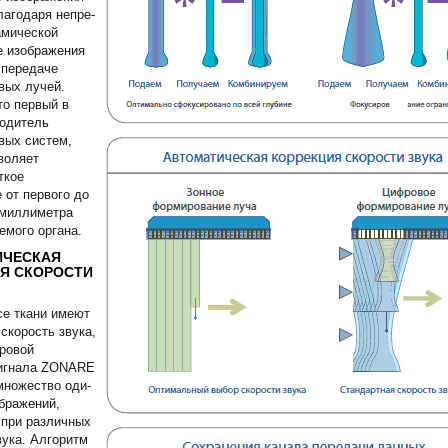
лагодаря непре­
амической
 изобра­жения
 передаче
вых лучей.
о первый в
водитель
вых систем,
воляет
ткое
 от первого до
 миллиметра
емого органа.
ИЧЕСКАЯ
Я СКОРОСТИ
все ткани имеют
скорость звука,
ровой
сигнала ZONARE
множество оди­
бражений,
при раз­личных
вука. Алгоритм