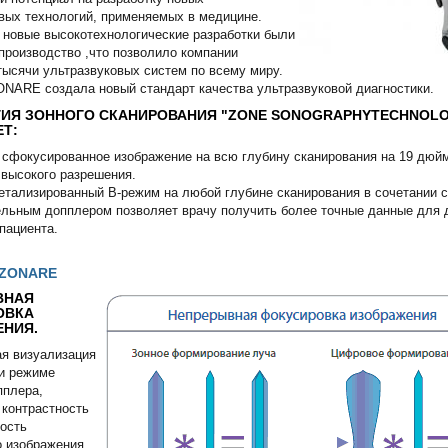
вых технологий, применяемых в медицине.
новые высокотехнологические разра­ботки были
производство ,что позволило компании
тысячи ультразвуковых систем по всему миру.
NARE создала новый стандарт качества ультразвуковой диагностики.
ИЯ ЗОННОГО СКАНИРОВАНИЯ "ZONE SONOGRAPHYTECHNOLOG
Т:
 сфокусированное изображение на всю глубину сканирования на 19 дюй
 высокого разрешения.
детализированный В-режим на любой глубине сканирования в сочетании с
ель­ным допплером позволяет врачу получить более точные данные для 
пациента.
ZONARE
ВНАЯ
ОВКА
НИЯ.
я визуализация
и режиме
пплера,
контрастность
ость
о изображения