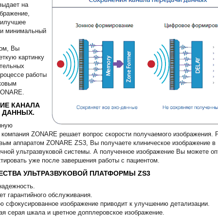
выдает на
бражение,
илучшее
 и минимальный
ом, Вы
еткую кар­тинку
ительных
про­цессе работы
ковым
ZONARE.
ИЕ КАНАЛА
 ДАННЫХ.
нную
 компания ZONARE решает вопрос скорости получае­мого изображения. 
­вым аппаратом ZONARE ZS3, Вы получаете клиническое изображение в 
чной ультразвуковой системы. А полу­ченное изображение Вы можете оп
ктировать уже после завершения работы с пациентом.
СТВА УЛЬТРАЗВУКОВОЙ ПЛАТФОРМЫ ZS3
надежность.
ет гарантийного обслуживания.
ю сфокусированное изображение приводит к улучшению детализации.
ая серая шкала и цветное допплеровское изображение.