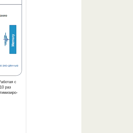
Работая с
10 раз
тимизиро­