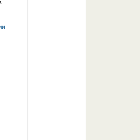
и.
ИЙ