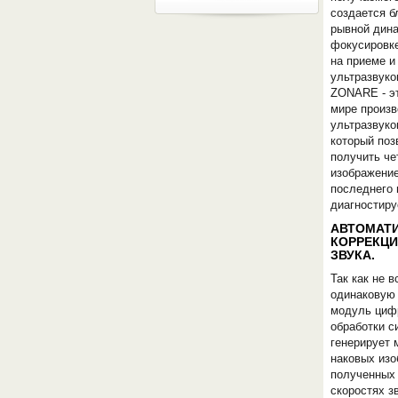
создается б
рывной дин
фокусировке
на приеме и
ультразвуко
ZONARE - эт
мире произ
ультразвуко
который поз
получить че
изображение
последнего
диагностиру
АВТОМАТ
КОРРЕКЦИ
ЗВУКА.
Так как не 
одинаковую 
модуль циф
обработки 
генерирует 
наковых изо
полученных 
скоростях з