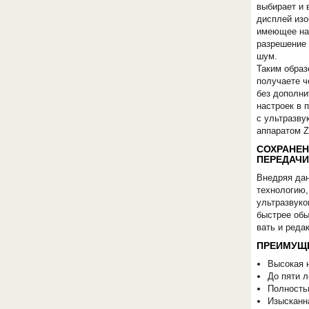
выбирает и 
дисплей изо
имеющее на
разрешение
шум.
Таким образ
получаете ч
без дополн
настроек в 
с ультразву
ОБОРУДОВАНИЯ МЕДКОМ
аппаратом 
СОХРАНЕН
ПЕРЕДАЧИ
Внедряя да
технологию,
ультразвуко
быстрее обы
вать и реда
ПРЕИМУЩЕ
Высокая 
До пяти л
Полность
Изысканн