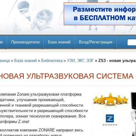
ие
Производители
База знаний
Вход/Регистрация
аница
»
База знаний
»
Библиотека
»
УЗИ, ЭКГ, ЭЭГ
» ZS3 - новая ультр
 НОВАЯ УЛЬТРАЗВУКОВАЯ СИСТЕМА
компании Zonare:ультразвуковая платформа
датчики, улучшение проникающей,
енной и тканевой разрешающей способности.
чувствительности и разрешающей способности
пплера, зонная технология сканирования. Все
латформы Z.one!
 коллектив компании ZONARE направил весь
й потенциал на разработку новых