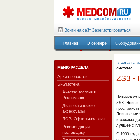
Войти на сайт
Зарегистрироваться
Главная
О сервере
Оборудован
Главная стр
МЕНЮ РАЗДЕЛА
система
ZS3 -
Архив новостей
Библиотека
Анестезиология и
Новинка от 
Реанимация
ZS3. Новые 
Диагностические
пространств
аксессуары
Повышение 
ЛОР/ Офтальмология
в режиме до
лучшее с п
Рекомендации
поставщику
С 1999 года
свой научны