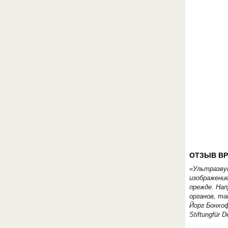
ОТЗЫВ ВР
«Ультразву
изображение
прежде. На
органов, та
Йорг Бонхо
Stiftungfür 