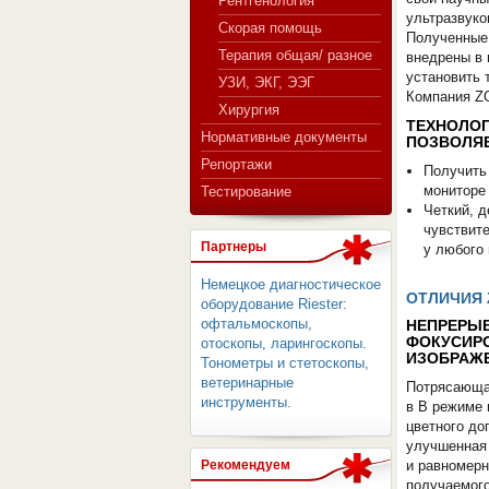
Рентгенология
ультразвуко
Скорая помощь
Полученные 
Терапия общая/ разное
внедрены в 
СЕРВЕР МЕДИЦИНСКОГО
установить 
УЗИ, ЭКГ, ЭЭГ
Компания ZO
Хирургия
ТЕХНОЛОГ
Нормативные документы
ПОЗВОЛЯЕ
Репортажи
Получить
мониторе
Тестирование
Четкий, 
чувствит
Партнеры
у любого 
Немецкое диагностическое
ОТЛИЧИЯ 
оборудование Riester:
офтальмоскопы,
НЕПРЕРЫ
ФОКУСИР
отоскопы, ларингоскопы.
ИЗОБРАЖЕ
Тонометры и стетоскопы,
ветеринарные
Потрясающа
инструменты.
в В режиме 
цветного до
улучшенная 
Рекомендуем
и равномерн
получаемог