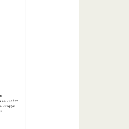
е
а не видел
и вокруг
».