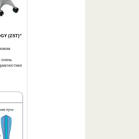
Y (ZST)"
мовом
 очень
диагностики