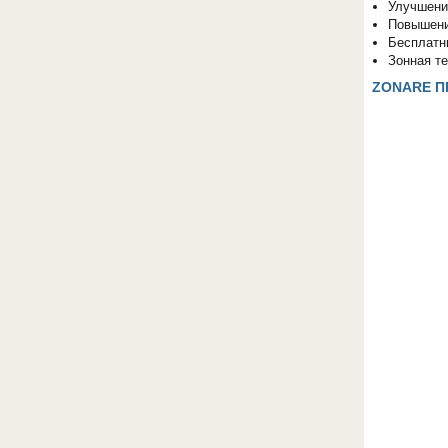
Улучшени
Повышени
Бесплатны
Зонная т
ZONARE П