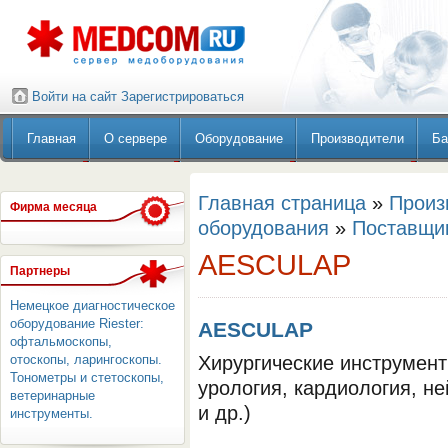
Войти на сайт
Зарегистрироваться
Главная
О сервере
Оборудование
Производители
Ба
Главная страница
»
Произ
Фирма месяца
оборудования
»
Поставщи
AESCULAP
Партнеры
Немецкое диагностическое
оборудование Riester:
AESCULAP
офтальмоскопы,
отоскопы, ларингоскопы.
Хирургические инструмент
Тонометры и стетоскопы,
урология, кардиология, не
ветеринарные
и др.)
инструменты.