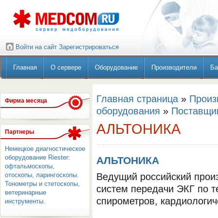
Войти на сайт
Зарегистрироваться
Главная
О сервере
Оборудование
Производители
Ба
Главная страница
»
Произ
Фирма месяца
оборудования
»
Поставщи
АЛЬТОНИКА
Партнеры
Немецкое диагностическое
оборудование Riester:
АЛЬТОНИКА
офтальмоскопы,
отоскопы, ларингоскопы.
Ведущий российский прои
Тонометры и стетоскопы,
систем передачи ЭКГ по т
ветеринарные
спирометров, кардиологич
инструменты.