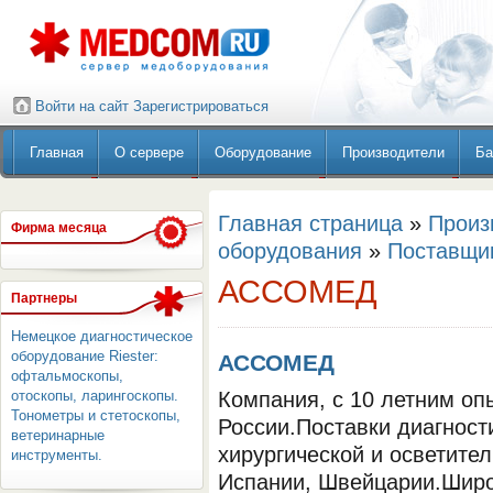
Войти на сайт
Зарегистрироваться
Главная
О сервере
Оборудование
Производители
Ба
Главная страница
»
Произ
Фирма месяца
оборудования
»
Поставщи
АССОМЕД
Партнеры
Немецкое диагностическое
оборудование Riester:
АССОМЕД
офтальмоскопы,
отоскопы, ларингоскопы.
Компания, с 10 летним о
Тонометры и стетоскопы,
России.Поставки диагност
ветеринарные
хирургической и осветите
инструменты.
Испании, Швейцарии.Широ