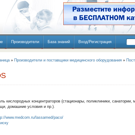
ие
Производители
База знаний
Вход/Регистрация
аница
»
Производители и поставщики медицинского оборудования
»
Пос
OS
ль кислородных концентраторов (стационары, поликлиники, санатории,
щи, домашние условия и пр.).
tp://www.medcom.ru/lassamed/paco/
писку