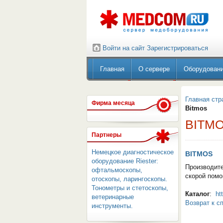
Войти на сайт
Зарегистрироваться
Главная
О сервере
Оборудован
Главная стр
Фирма месяца
Bitmos
BITM
Партнеры
Немецкое диагностическое
BITMOS
оборудование Riester:
Производите
офтальмоскопы,
скорой помо
отоскопы, ларингоскопы.
Тонометры и стетоскопы,
Каталог
:
ht
ветеринарные
Возврат к с
инструменты.