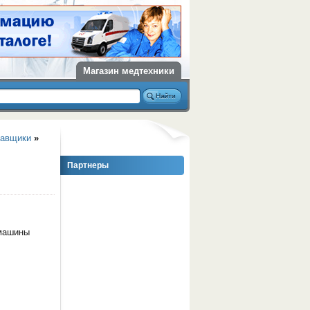
Магазин медтехники
тавщики
»
Партнеры
 машины