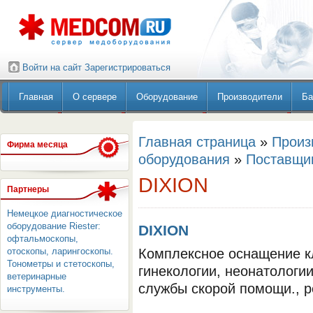
Войти на сайт
Зарегистрироваться
Главная
О сервере
Оборудование
Производители
Ба
Главная страница
»
Произ
Фирма месяца
оборудования
»
Поставщи
DIXION
Партнеры
Немецкое диагностическое
оборудование Riester:
DIXION
офтальмоскопы,
отоскопы, ларингоскопы.
Комплексное оснащение к
Тонометры и стетоскопы,
гинекологии, неонатологии
ветеринарные
службы скорой помощи., ре
инструменты.