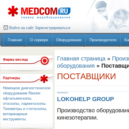
Войти на сайт
Зарегистрироваться
Главная
О сервере
Оборудование
Производители
Ба
Главная страница
»
Произ
Фирма месяца
оборудования
» Поставщ
ПОСТАВЩИКИ
Партнеры
Немецкое диагностическое
оборудование Riester:
LOKOHELP GROUP
офтальмоскопы,
отоскопы, ларингоскопы.
Тонометры и стетоскопы,
Производство оборудован
ветеринарные
кинезотерапии.
инструменты.