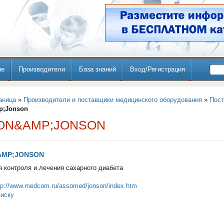
ие
Производители
База знаний
Вход/Регистрация
аница
»
Производители и поставщики медицинского оборудования
»
Пос
p;Jonson
ON&AMP;JONSON
AMP;JONSON
 контроля и лечения сахарного диабета
tp://www.medcom.ru/assomed/jonson/index.htm
писку