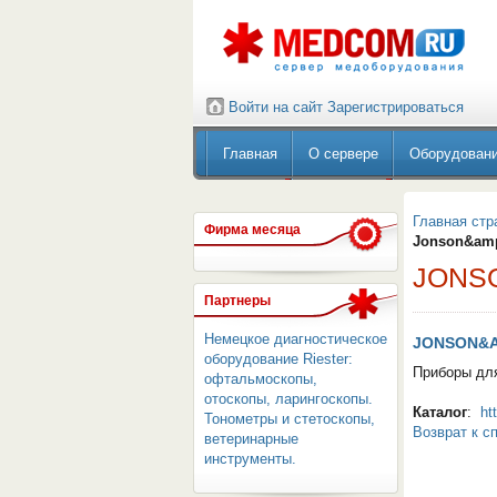
Войти на сайт
Зарегистрироваться
Главная
О сервере
Оборудован
Главная стр
Фирма месяца
Jonson&am
JONS
Партнеры
Немецкое диагностическое
JONSON&
оборудование Riester:
Приборы для
офтальмоскопы,
отоскопы, ларингоскопы.
Каталог
:
ht
Тонометры и стетоскопы,
Возврат к с
ветеринарные
инструменты.