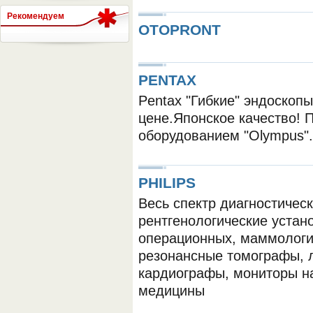
Рекомендуем
OTOPRONT
СЕРВЕР МЕДИЦИНСКОГО
PENTAX
Pentax "Гибкие" эндоскоп
цене.Японское качество! 
оборудованием "Olympus".
PHILIPS
Весь спектр диагностичес
рентгенологические устан
операционных, маммологич
резонансные томографы, л
кардиографы, мониторы н
медицины