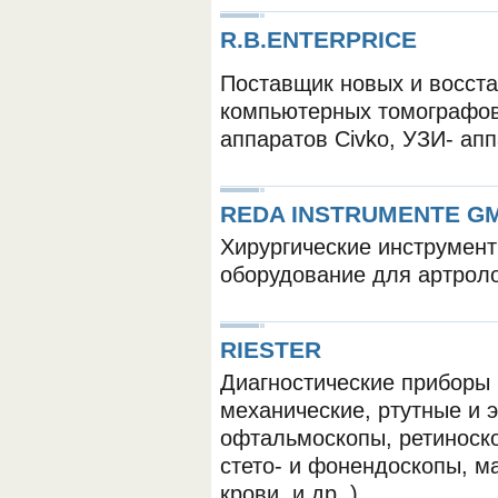
R.B.ENTERPRICE
Поставщик новых и восст
компьютерных томографов 
аппаратов Civko, УЗИ- апп
REDA INSTRUMENTE G
Хирургические инструменты
оборудование для артроло
RIESTER
Диагностические приборы 
механические, ртутные и 
офтальмоскопы, ретиноско
стето- и фонендоскопы, 
крови, и др. )