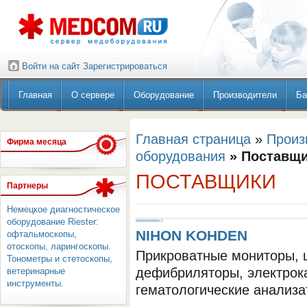
Войти на сайт
Зарегистрироваться
Главная
О сервере
Оборудование
Производители
Ба
Главная страница
»
Произ
Фирма месяца
оборудования
» Поставщ
ПОСТАВЩИКИ
Партнеры
Немецкое диагностическое
оборудование Riester:
NIHON KOHDEN
офтальмоскопы,
отоскопы, ларингоскопы.
Прикроватные мониторы, 
Тонометры и стетоскопы,
дефибриляторы, электрок
ветеринарные
инструменты.
гематологические анализ