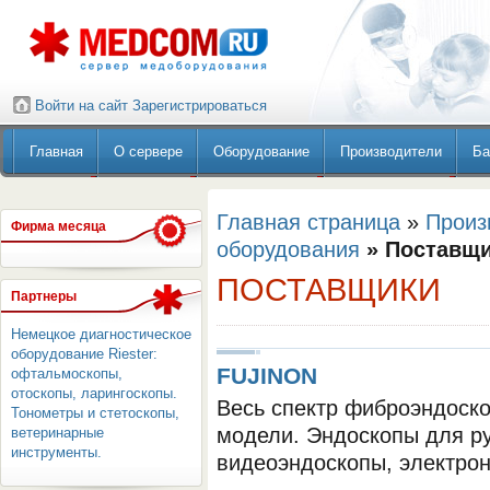
Войти на сайт
Зарегистрироваться
Главная
О сервере
Оборудование
Производители
Ба
Главная страница
»
Произ
Фирма месяца
оборудования
» Поставщ
ПОСТАВЩИКИ
Партнеры
Немецкое диагностическое
оборудование Riester:
FUJINON
офтальмоскопы,
отоскопы, ларингоскопы.
Весь спектр фиброэндоско
Тонометры и стетоскопы,
модели. Эндоскопы для р
ветеринарные
инструменты.
видеоэндоскопы, электро