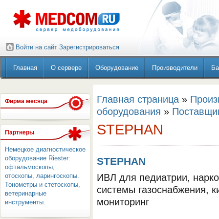
Войти на сайт
Зарегистрироваться
Главная
О сервере
Оборудование
Производители
Ба
Главная страница
»
Произ
Фирма месяца
оборудования
»
Поставщи
STEPHAN
Партнеры
Немецкое диагностическое
оборудование Riester:
STEPHAN
офтальмоскопы,
отоскопы, ларингоскопы.
ИВЛ для педиатрии, нарко
Тонометры и стетоскопы,
системы газоснабжения, к
ветеринарные
мониторинг
инструменты.