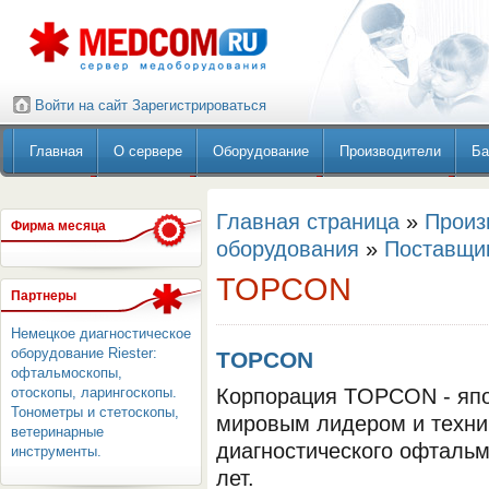
Войти на сайт
Зарегистрироваться
Главная
О сервере
Оборудование
Производители
Ба
Главная страница
»
Произ
Фирма месяца
оборудования
»
Поставщи
TOPCON
Партнеры
Немецкое диагностическое
оборудование Riester:
TOPCON
офтальмоскопы,
отоскопы, ларингоскопы.
Корпорация TOPCON - япо
Тонометры и стетоскопы,
мировым лидером и техни
ветеринарные
диагностического офтальм
инструменты.
лет.