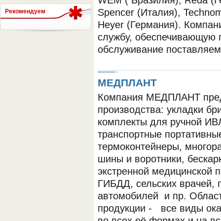
WEM ( Бразилия), Reda (Г
Spencer (Италия), Technome
Рекомендуем
Heyer (Германия). Компан
СЕРВЕР МЕДИЦИНСКОГО
службу, обеспечивающую г
обслуживание поставляем
МЕДПЛАНТ
Компания МЕДПЛАНТ пред
производства: укладки бр
комплекты для ручной ИВ
транспортные портативны
термоконтейнеры, многор
шины и воротники, бескар
экстренной медицинской 
ГИБДД, сельских врачей,
автомобилей и пр. Облас
продукции - все виды ок
во всех её формах и на вс