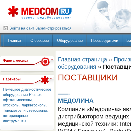
Войти на сайт
Зарегистрироваться
Главная
О сервере
Оборудование
Производители
Ба
Главная страница
»
Произ
Фирма месяца
оборудования
» Поставщ
ПОСТАВЩИКИ
Партнеры
Немецкое диагностическое
оборудование Riester:
МЕДОЛИНА
офтальмоскопы,
отоскопы, ларингоскопы.
Компания «Медолина» яв
Тонометры и стетоскопы,
дистрибьютором ведущих 
ветеринарные
инструменты.
медицинской техники: Inte