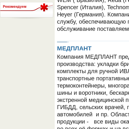
WEM ( Бразилия), Reda (Г
Spencer (Италия), Technome
Рекомендуем
Heyer (Германия). Компан
СЕРВЕР МЕДИЦИНСКОГО
службу, обеспечивающую г
обслуживание поставляем
МЕДПЛАНТ
Компания МЕДПЛАНТ пред
производства: укладки бр
комплекты для ручной ИВ
транспортные портативны
термоконтейнеры, многор
шины и воротники, бескар
экстренной медицинской 
ГИБДД, сельских врачей,
автомобилей и пр. Облас
продукции - все виды ок
во всех её формах и на вс