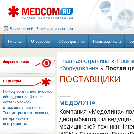
Войти на сайт
Зарегистрироваться
Главная
О сервере
Оборудование
Производители
Ба
Главная страница
»
Произ
Фирма месяца
оборудования
» Поставщ
ПОСТАВЩИКИ
Партнеры
Немецкое диагностическое
оборудование Riester:
МЕДОЛИНА
офтальмоскопы,
отоскопы, ларингоскопы.
Компания «Медолина» яв
Тонометры и стетоскопы,
дистрибьютором ведущих 
ветеринарные
инструменты.
медицинской техники: Inte