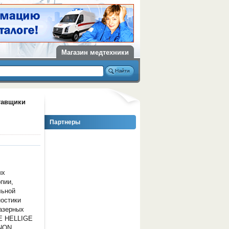
Магазин медтехники
тавщики
Партнеры
ых
опии,
льной
ностики
азерных
E HELLIGE
INON