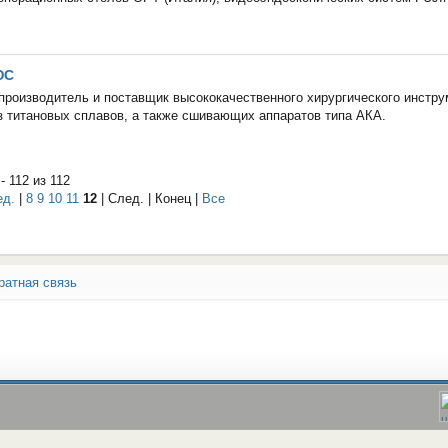
ЮС
производитель и поставщик высококачественного хирургического инстру
з титановых сплавов, а также сшивающих аппаратов типа АКА.
- 112 из 112
ед.
|
8
9
10
11
12
| След. | Конец
|
Все
ратная связь