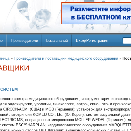
ие
Производители
База знаний
Вход/Регистрация
аница
»
Производители и поставщики медицинского оборудования
» Пос
АВЩИКИ
 СИСТЕМ
олного спектра медицинского оборудования, инструментария и расходн
ля эндохирургии, урологии, гинекологии, артро-, сино-, ото- и бронхоск
а CIRCON-ACMI (США) и MGB (Германия); установок для экстракорпора
овой литотрипсии KOMED CO., Ltd. (Ю. Корея); систем визуальной диаг
ECTRIC MS; операционных микроскопов MOLLER-WEDEL (Германия); л
х систем ESC/SHARPLAN; кардиологического оборудования MARQUETT
 операционных столов OPT (Италия); видеоэндоскопических систем FUJ