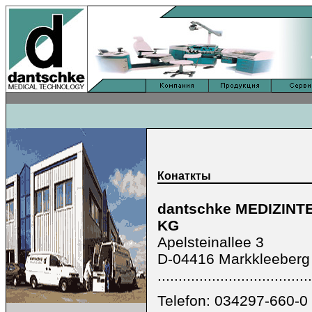
Конаткты
dantschke MEDIZINT
KG
Apelsteinallee 3
D-04416 Markkleeberg
................................
Telefon: 034297-660-0