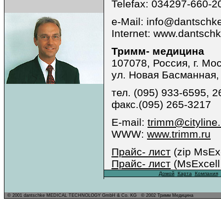
Telefax: 034297-660-2
e-Mail: info@dantschk
Internet: www.dantsch
Тримм- медицина
107078, Россия, г. Мо
ул. Новая Басманная, 
тел. (095) 933-6595, 
факс.(095) 265-3217
E-mail:
trimm@cityline.
WWW:
www.trimm.ru
Прайс- лист
(zip MsExc
Прайс- лист
(MsExcell
...
Домой
..
Карта
.
Компания
..
.
© 2001 dantschke MEDICAL TECHNOLOGY GmbH
& Co. KG
.
© 2002 Тримм Медицина