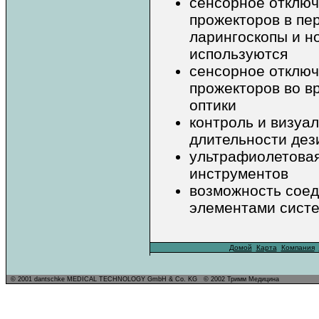
сенсорное отключ
прожекторов в пер
ларингоскопы и н
используются
сенсорное отключ
прожекторов во в
оптики
контроль и визуа
длительности де
ультрафиолетова
инструментов
возможность соед
элементами сис
...
Домой
..
Карта
.
Компания
..
.
© 2001 dantschke MEDICAL TECHNOLOGY GmbH
& Co. KG
.
© 2002 Тримм Медицина