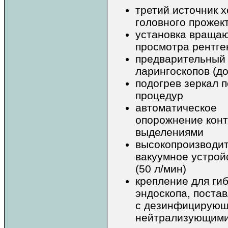
третий источник х
головного прожек
установка враща
просмотра рентге
предварительный 
ларингоскопов (до
подогрев зеркал 
процедур
автоматическое
опорожнение конт
выделениями
высокопроизводи
вакуумное устрой
(50 л/мин)
крепление для гиб
эндоскопа, поста
с дезинфицирующ
нейтрализующими