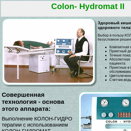
Colon- Hydromat II
Здоровый кишеч
здорового тела
Выбор в пользу КО
безусловное решени
Компактная 
Приятный д
Точные пока
Абсолютная 
пациента
Приятные в
обслуживаю
Цветолечен
Счетчик вод
Совершенная
технология - основа
этого аппарата:
Выполнение КОЛОН-ГИДРО
терапии с использованием
КОЛОН-ГИДРОМАТ